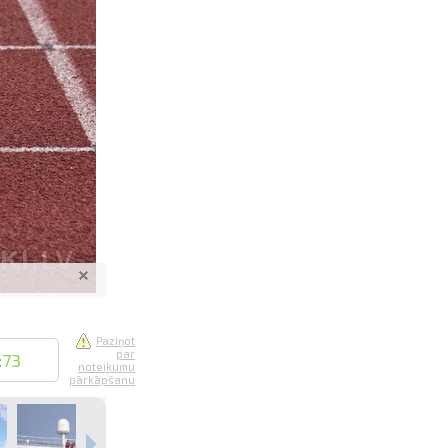
saistē
foto
ātienē
Paziņot
par
:
73
noteikumu
pārkāpšanu