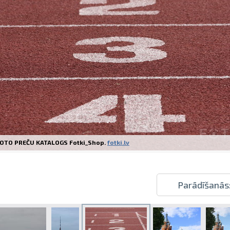
Izdrukas 1h laikā Rīgā – pasūtiet tieš
Dažādi formāti un papīra veidi jūsu 
Piegāde visā Latvijā vai saņemšana kl
OTO PREČU KATALOGS Fotki_Shop.
fotki.lv
Parādīšanās