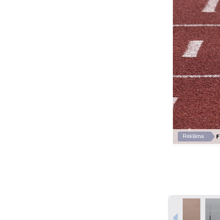
F
Reklāma