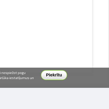
ai nospiežot pogu
Piekrītu
pārlūka iestatījumus un