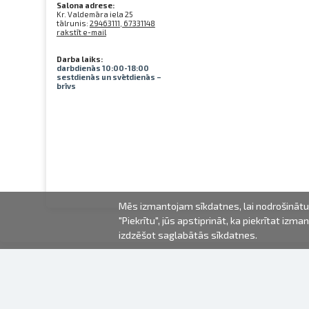
Salona adrese:
Kr. Valdemāra iela 25
tālrunis:
29463111, 67331148
rakstīt e-mail
Darba laiks:
darbdienās 10:00-18:00
sestdienās un svētdienās –
brīvs
Mēs izmantojam sīkdatnes, lai nodrošinātu 
"Piekrītu", jūs apstiprināt, ka piekrītat iz
izdzēšot saglabātās sīkdatnes.