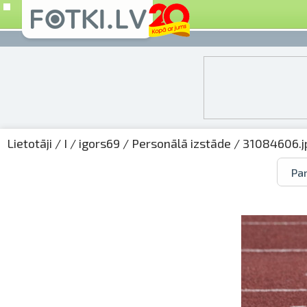
Lietotāji
/
I
/
igors69
/
Personālā izstāde
/ 31084606.j
Par