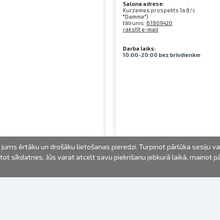
Salona adrese:
Kurzemes prospekts 1a (t/c
"Damme")
tālrunis:
67809420
rakstīt e-mail
Darba laiks:
10:00-20:00 bez brīvdienām
jums ērtāku un drošāku lietošanas pieredzi. Turpinot pārlūka sesiju v
mantot sīkdatnes. Jūs varat atcelt savu piekrišanu jebkurā laikā, mainot 