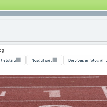
pg
 lietotāju
Nosūtīt saiti
Darbības ar fotogrāfij