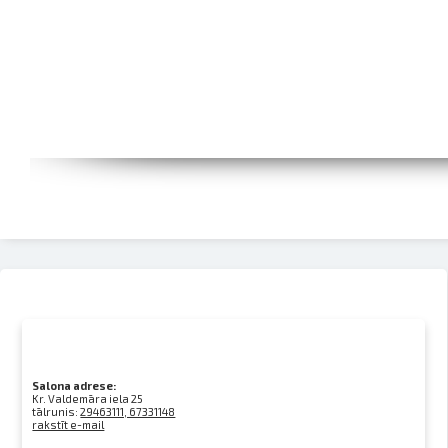
Salona adrese:
Kr. Valdemāra iela 25
tālrunis:
29463111, 67331148
rakstīt e-mail