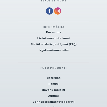
SEKOJIET MUMS
INFORMĀCIJA
Par mums
Lietošanas noteikumi
Biežāk uzdotie jautājumi (FAQ)
Izgatavošanas laiks
FOTO PRODUKTI
Baterijas
Rāmīši
dāvanu maisiņi
Albumi
Venr. lietošanas fotoaparāti