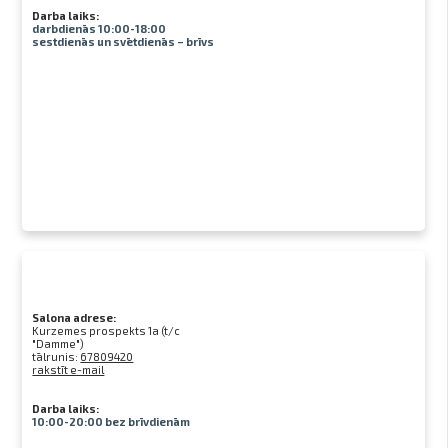
Darba laiks:
darbdienās 10:00-18:00
sestdienās un svētdienās – brīvs
Salona adrese:
Kurzemes prospekts 1a (t/c
"Damme")
tālrunis:
67809420
rakstīt e-mail
Darba laiks:
10:00-20:00 bez brīvdienām