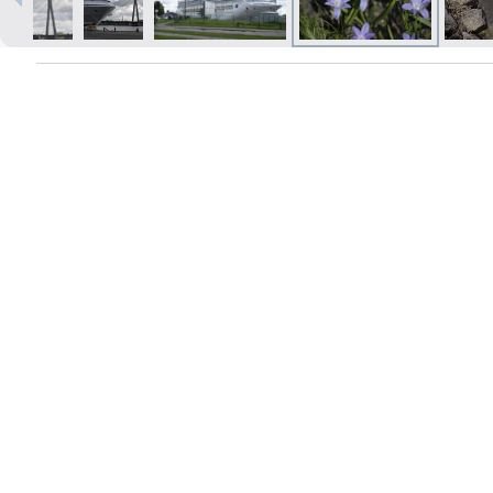
Izdrukas 1h laikā Rīgā – pasūtiet
tiešsaistē
Dažādi formāti un papīra veidi
jūsu foto
Piegāde visā Latvijā vai
saņemšana klātienē