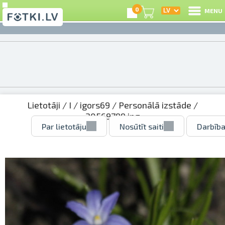
0
MENU
Lietotāji
/
I
/
igors69
/
Personālā izstāde
/
30569799.jpg
Par lietotāju
Nosūtīt saiti
Darbība