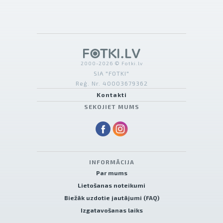
2000-2026 © Fotki.lv
SIA "FOTKI"
Reģ. Nr. 40003679362
Kontakti
SEKOJIET MUMS
INFORMĀCIJA
Par mums
Lietošanas noteikumi
Biežāk uzdotie jautājumi (FAQ)
Izgatavošanas laiks