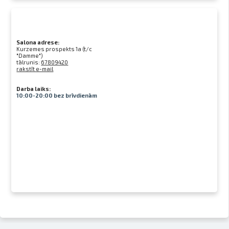
Salona adrese:
Kurzemes prospekts 1a (t/c
"Damme")
tālrunis:
67809420
rakstīt e-mail
Darba laiks:
10:00-20:00 bez brīvdienām