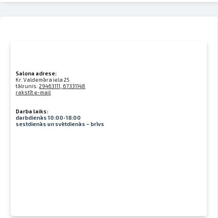
Salona adrese:
Kr. Valdemāra iela 25
tālrunis:
29463111, 67331148
rakstīt e-mail
Darba laiks:
darbdienās 10:00-18:00
sestdienās un svētdienās – brīvs