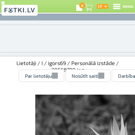
0
MENU
Lietotāji
/
I
/
igors69
/
Personālā izstāde
/
30569790.jpg
Par lietotāju
Nosūtīt saiti
Darbība