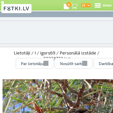
0
MENU
Lietotāji
/
I
/
igors69
/
Personālā izstāde
/
32223723.jpg
Par lietotāju
Nosūtīt saiti
Darbība