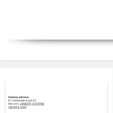
Salona adrese:
Kr. Valdemāra iela 25
tālrunis:
29463111, 67331148
rakstīt e-mail