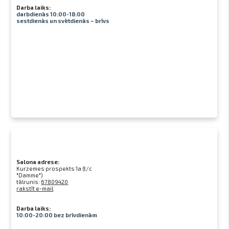
Darba laiks:
darbdienās 10:00-18:00
sestdienās un svētdienās – brīvs
Salona adrese:
Kurzemes prospekts 1a (t/c
"Damme")
tālrunis:
67809420
rakstīt e-mail
Darba laiks:
10:00-20:00 bez brīvdienām