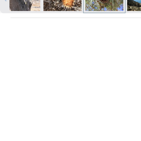
Izdrukas 1h laikā Rīgā – pasūtiet
tiešsaistē
Dažādi formāti un papīra veidi
jūsu foto
Piegāde visā Latvijā vai
saņemšana klātienē