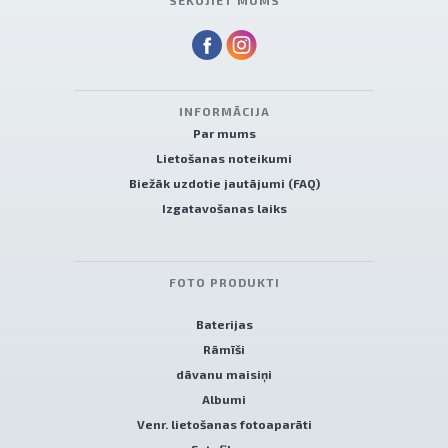
SEKOJIET MUMS
INFORMĀCIJA
Par mums
Lietošanas noteikumi
Biežāk uzdotie jautājumi (FAQ)
Izgatavošanas laiks
FOTO PRODUKTI
Baterijas
Rāmīši
dāvanu maisiņi
Albumi
Venr. lietošanas fotoaparāti