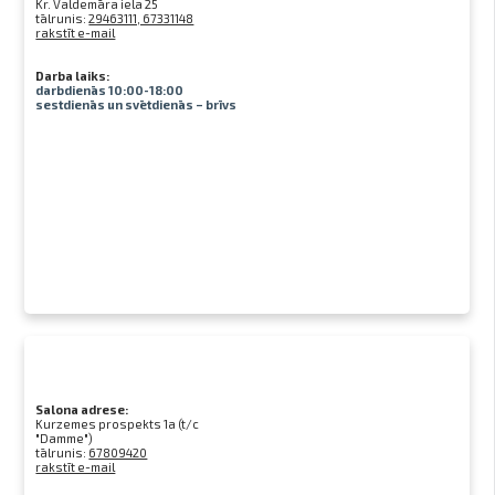
Kr. Valdemāra iela 25
tālrunis:
29463111, 67331148
rakstīt e-mail
Darba laiks:
darbdienās 10:00-18:00
sestdienās un svētdienās – brīvs
Salona adrese:
Kurzemes prospekts 1a (t/c
"Damme")
tālrunis:
67809420
rakstīt e-mail