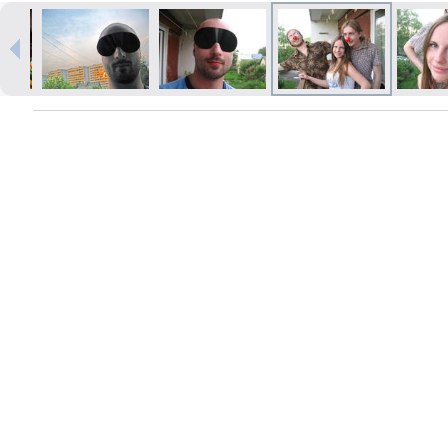
Izdrukas 1h laikā Rīgā – pasūtiet
tiešsaistē
Dažādi formāti un papīra veidi
jūsu foto
Piegāde visā Latvijā vai
saņemšana klātienē