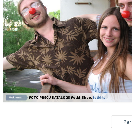
FOTO PREČU KATALOGS Fotki_Shop.
fotki.lv
Reklāma
Par