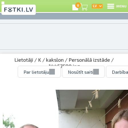
0
MENU
Lietotāji
/
K
/
kakslon
/
Personālā izstāde
/
14457580.jpg
Par lietotāju
Nosūtīt saiti
Darbība