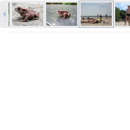
Izdrukas 1h laikā Rīgā – pasūtiet
tiešsaistē
Dažādi formāti un papīra veidi
jūsu foto
Piegāde visā Latvijā vai
saņemšana klātienē