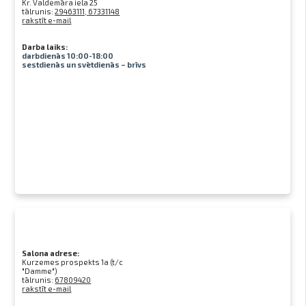
Kr. Valdemāra iela 25
tālrunis:
29463111, 67331148
rakstīt e-mail
Darba laiks:
darbdienās 10:00-18:00
sestdienās un svētdienās – brīvs
Salona adrese:
Kurzemes prospekts 1a (t/c
"Damme")
tālrunis:
67809420
rakstīt e-mail