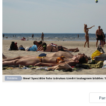
New! Speciālie foto izdrukas izmēri Instagram bildēm: 10
Reklāma
Par