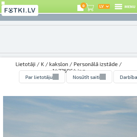
0
MENU
Lietotāji
/
K
/
kakslon
/
Personālā izstāde
/
14776864.jpg
Par lietotāju
Nosūtīt saiti
Darbība