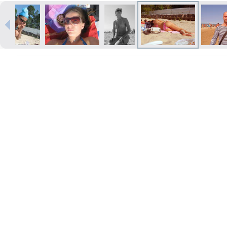
Izdrukas 1h laikā Rīgā – pasūtiet
tiešsaistē
Dažādi formāti un papīra veidi
jūsu foto
Piegāde visā Latvijā vai
saņemšana klātienē