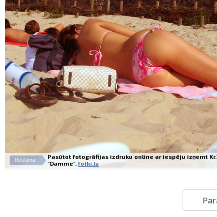
Pasūtot fotogrāfijas izdruku online ar iespēju izņemt K
Reklāma
"Damme".
fotki.lv
Par