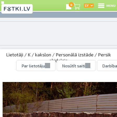
0
MENU
Lietotāji
/
K
/
kakslon
/
Personālā izstāde
/ Persik
obidelsja
Par lietotāju
Nosūtīt saiti
Darbība