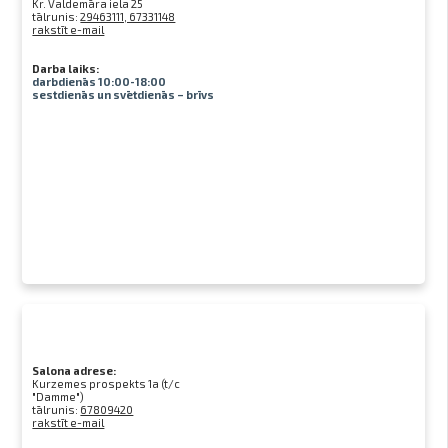
Kr. Valdemāra iela 25
tālrunis:
29463111, 67331148
rakstīt e-mail
Darba laiks:
darbdienās 10:00-18:00
sestdienās un svētdienās – brīvs
Salona adrese:
Kurzemes prospekts 1a (t/c
"Damme")
tālrunis:
67809420
rakstīt e-mail