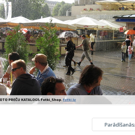
Izdrukas 1h laikā Rīgā – pasūtiet tieš
Dažādi formāti un papīra veidi jūsu 
Piegāde visā Latvijā vai saņemšana kl
OTO PREČU KATALOGS Fotki_Shop.
fotki.lv
Parādīšanās