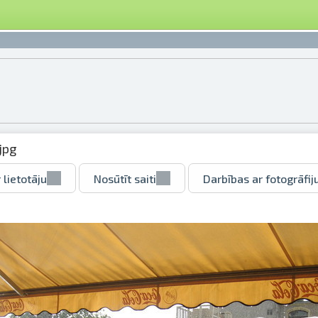
jpg
 lietotāju
Nosūtīt saiti
Darbības ar fotogrāfij