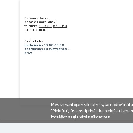
Salona adrese:
Kr. Valdemāra iela 25
tālrunis:
29463111, 67331148
rakstīt e-mail
Darba laiks:
darbdienās 10:00-18:00
sestdienās un svētdienās –
brīvs
Mēs izmantojam sīkdatnes, lai nodrošinātu 
"Piekrītu", jūs apstiprināt, ka piekrītat iz
izdzēšot saglabātās sīkdatnes.