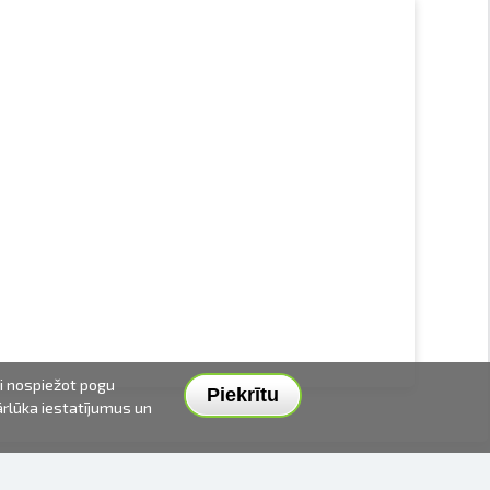
ai nospiežot pogu
Piekrītu
pārlūka iestatījumus un