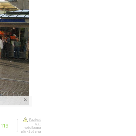
saistē
foto
ātienē
Paziņot
par
:
119
noteikumu
pārkāpšanu