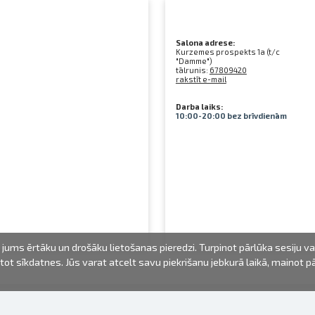
Salona adrese:
Kurzemes prospekts 1a (t/c
"Damme")
tālrunis:
67809420
rakstīt e-mail
Darba laiks:
10:00-20:00 bez brīvdienām
jums ērtāku un drošāku lietošanas pieredzi. Turpinot pārlūka sesiju v
mantot sīkdatnes. Jūs varat atcelt savu piekrišanu jebkurā laikā, mainot 