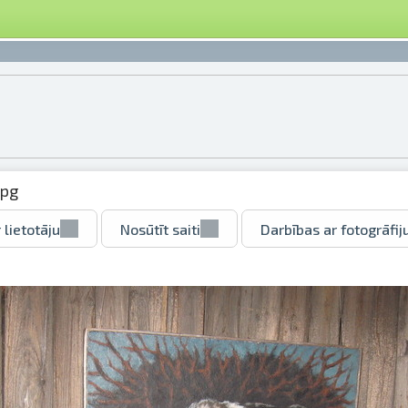
jpg
 lietotāju
Nosūtīt saiti
Darbības ar fotogrāfij