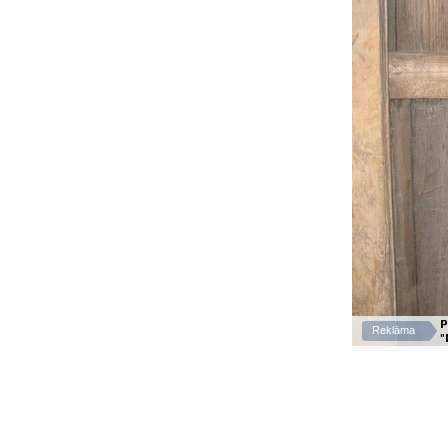
P
Reklāma
"