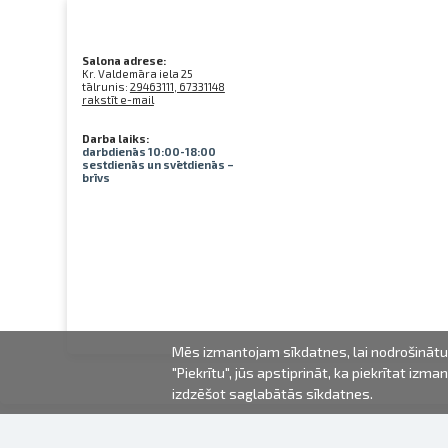
Salona adrese:
Kr. Valdemāra iela 25
tālrunis:
29463111, 67331148
rakstīt e-mail
Darba laiks:
darbdienās 10:00-18:00
sestdienās un svētdienās –
brīvs
Mēs izmantojam sīkdatnes, lai nodrošinātu 
"Piekrītu", jūs apstiprināt, ka piekrītat iz
izdzēšot saglabātās sīkdatnes.