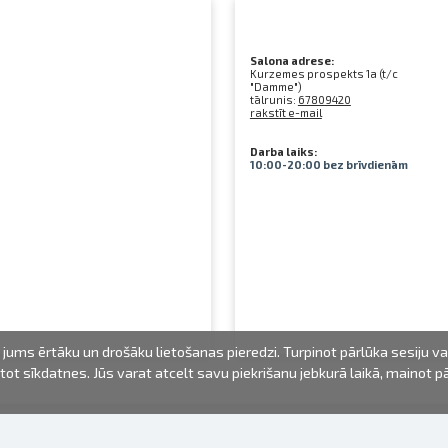
Salona adrese:
Kurzemes prospekts 1a (t/c
"Damme")
tālrunis:
67809420
rakstīt e-mail
Darba laiks:
10:00-20:00 bez brīvdienām
jums ērtāku un drošāku lietošanas pieredzi. Turpinot pārlūka sesiju v
mantot sīkdatnes. Jūs varat atcelt savu piekrišanu jebkurā laikā, mainot 