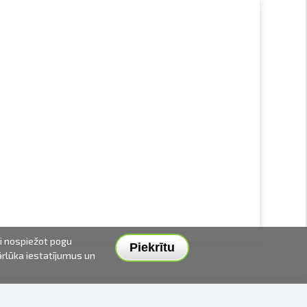
ai nospiežot pogu
Piekrītu
pārlūka iestatījumus un