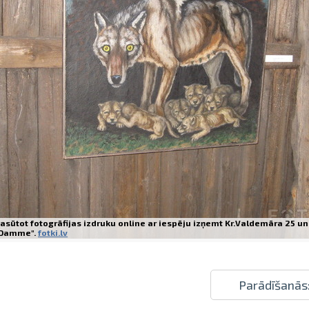
Izdrukas 1h laikā Rīgā – pasūtiet tieš
Dažādi formāti un papīra veidi jūsu 
Piegāde visā Latvijā vai saņemšana kl
asūtot fotogrāfijas izdruku online ar iespēju izņemt Kr.Valdemāra 25 un
Damme".
fotki.lv
Parādīšanās