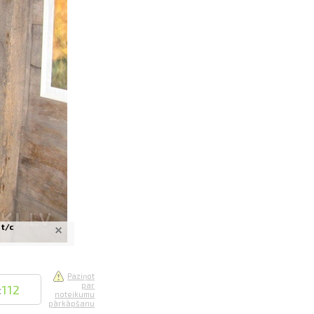
saistē
foto
ātienē
 t/c
Paziņot
par
:
112
noteikumu
pārkāpšanu