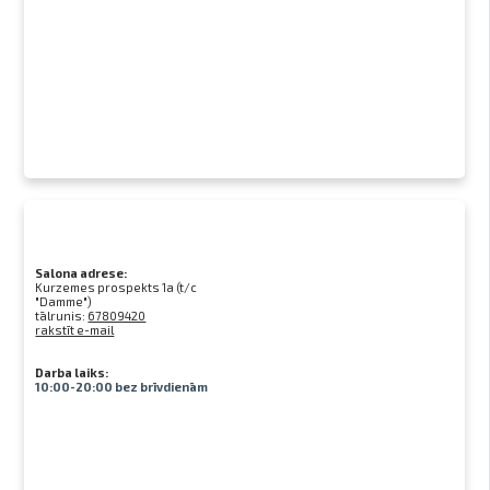
Salona adrese:
Kurzemes prospekts 1a (t/c
"Damme")
tālrunis:
67809420
rakstīt e-mail
Darba laiks:
10:00-20:00 bez brīvdienām