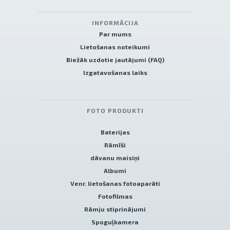
INFORMĀCIJA
Par mums
Lietošanas noteikumi
Biežāk uzdotie jautājumi (FAQ)
Izgatavošanas laiks
FOTO PRODUKTI
Baterijas
Rāmīši
dāvanu maisiņi
Albumi
Venr. lietošanas fotoaparāti
Fotofilmas
Rāmju stiprinājumi
Spoguļkamera