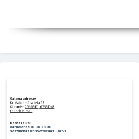
Salona adrese:
Kr. Valdemāra iela 25
tālrunis:
29463111, 67331148
rakstīt e-mail
Darba laiks:
darbdienās 10:00-18:00
sestdienās un svētdienās – brīvs