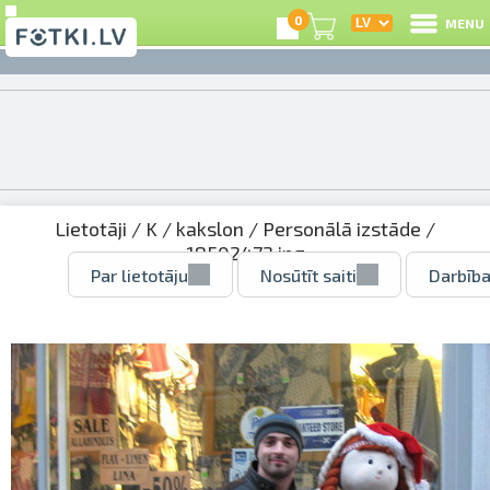
0
MENU
Lietotāji
/
K
/
kakslon
/
Personālā izstāde
/
18502472.jpg
Par lietotāju
Nosūtīt saiti
Darbība