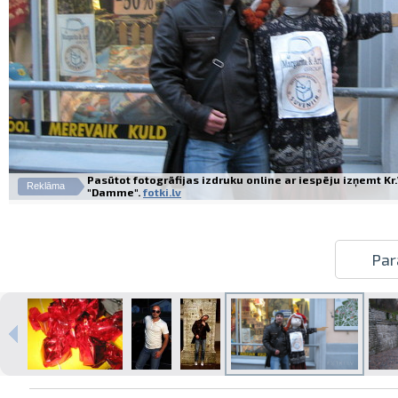
Pasūtot fotogrāfijas izdruku online ar iespēju izņemt K
Reklāma
"Damme".
fotki.lv
Par