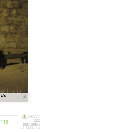
saistē
foto
ātienē
 t/c
Paziņot
par
:
116
noteikumu
pārkāpšanu