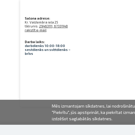
Salona adrese:
Kr. Valdemāra iela 25
tālrunis:
29463111, 67331148
rakstīt e-mail
Darba laiks:
darbdienās 10:00-18:00
sestdienās un svētdienās –
brīvs
Mēs izmantojam sīkdatnes, lai nodrošinātu 
"Piekrītu", jūs apstiprināt, ka piekrītat iz
izdzēšot saglabātās sīkdatnes.