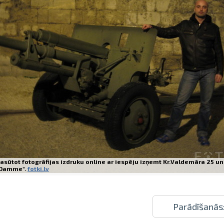
Izdrukas 1h laikā Rīgā – pasūtiet tieš
Dažādi formāti un papīra veidi jūsu 
Piegāde visā Latvijā vai saņemšana kl
asūtot fotogrāfijas izdruku online ar iespēju izņemt Kr.Valdemāra 25 un
Damme".
fotki.lv
Parādīšanās