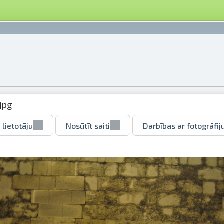
jpg
 lietotāju
Nosūtīt saiti
Darbības ar fotogrāfij