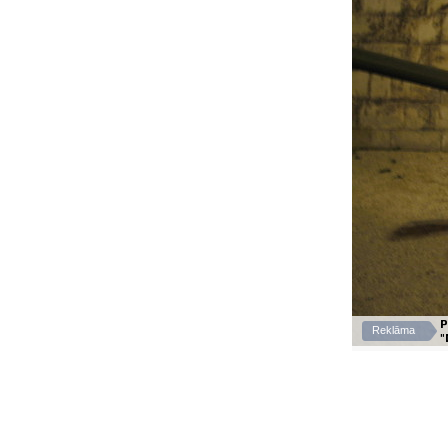
P
Reklāma
"