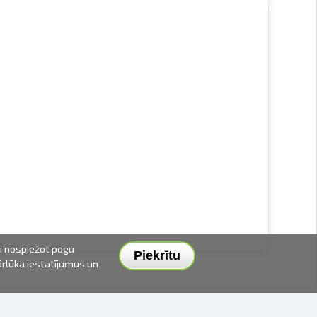
ai nospiežot pogu
Piekrītu
pārlūka iestatījumus un