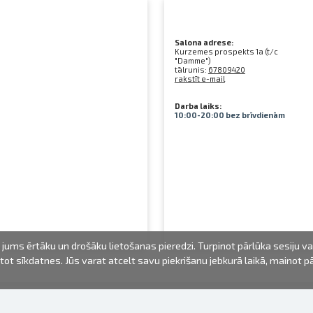
Salona adrese:
Kurzemes prospekts 1a (t/c
"Damme")
tālrunis:
67809420
rakstīt e-mail
Darba laiks:
10:00-20:00 bez brīvdienām
jums ērtāku un drošāku lietošanas pieredzi. Turpinot pārlūka sesiju v
mantot sīkdatnes. Jūs varat atcelt savu piekrišanu jebkurā laikā, mainot 