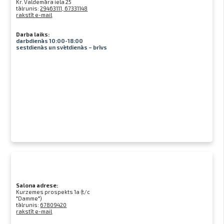
Kr. Valdemāra iela 25
tālrunis:
29463111, 67331148
rakstīt e-mail
Darba laiks:
darbdienās 10:00-18:00
sestdienās un svētdienās – brīvs
Salona adrese:
Kurzemes prospekts 1a (t/c
"Damme")
tālrunis:
67809420
rakstīt e-mail