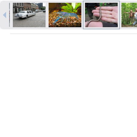
Izdrukas 1h laikā Rīgā – pasūtiet
tiešsaistē
Dažādi formāti un papīra veidi
jūsu foto
Piegāde visā Latvijā vai
saņemšana klātienē