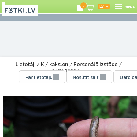
0
MENU
Lietotāji
/
K
/
kakslon
/
Personālā izstāde
/
14841655.jpg
Par lietotāju
Nosūtīt saiti
Darbība