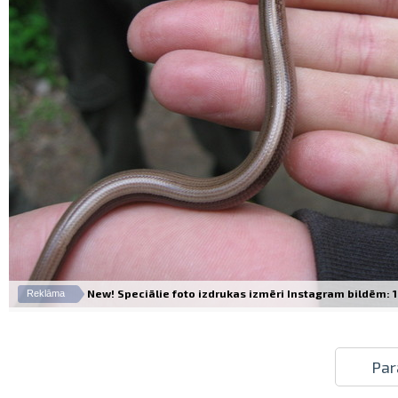
New! Speciālie foto izdrukas izmēri Instagram bildēm: 10
Reklāma
Par