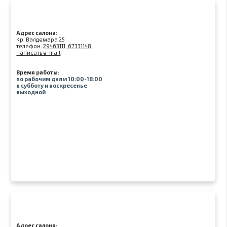
Адрес салона:
Kр. Валдемара 25
телефон:
29463111, 67331148
написать e-mail
Время работы:
по рабочим дням 10:00-18:00
в субботу и воскресенье
выходной
Адрес салона: