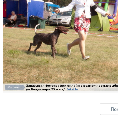
Заказывая фотографии онлайн с возможностью выбра
Реклама
ул.Валдемара 25 и в т/.
fotki.lv
По