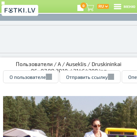
0
МЕНЮ
Пользователи
/
A
/
Auseklis
/
Druskininkai
06.-07.08.2010
/ 31464209.jpg
О пользователе
Отправить ссылку
Опе