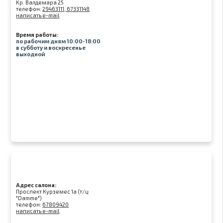
Kр. Валдемара 25
телефон:
29463111, 67331148
написать e-mail
Время работы:
по рабочим дням 10:00-18:00
в субботу и воскресенье
выходной
Адрес салона:
Проспект Курземес 1а (т/ц
"Damme")
телефон:
67809420
написать e-mail