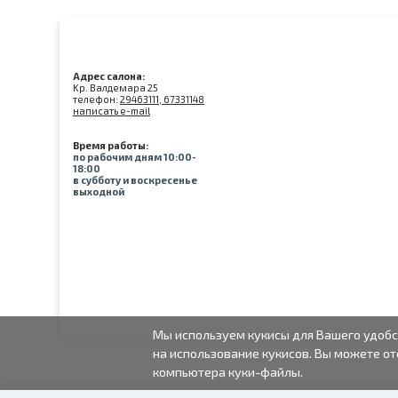
Адрес салона:
Kр. Валдемара 25
телефон:
29463111, 67331148
написать e-mail
Время работы:
по рабочим дням 10:00-
18:00
в субботу и воскресенье
выходной
Мы используем кукисы для Вашего удобс
на использование кукисов. Вы можете от
компьютера куки-файлы.