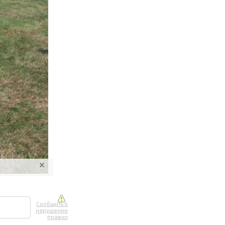
ите онлайн
их фотографий
вывоз
Сообщить о
нарушении
правил