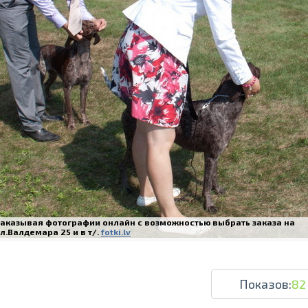
Печать в течение 1 часа в Риге – закаж
Различные форматы и виды бумаги для ваш
Доставка по всей Латвии или само
Заказывая фотографии онлайн с возможностью выбрать заказа на
л.Валдемара 25 и в т/.
fotki.lv
Показов:
82