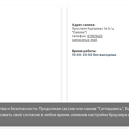
Адрес салона:
Проспект Курземес 1а (т/ц
"Damme")
телефон:
67809420
написать e-mail
Время работы:
10:00-20:00 без выходных
тва и безопасности. Продолжая сессию или нажав "Соглашаюсь", В
озвать своё согласие в любое время, изменив настройки браузера 