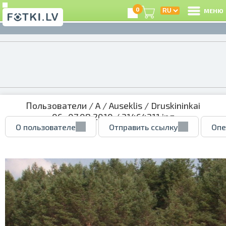
0
МЕНЮ
Пользователи
/
A
/
Auseklis
/
Druskininkai
06.-07.08.2010
/ 31464211.jpg
О пользователе
Отправить ссылку
Опе