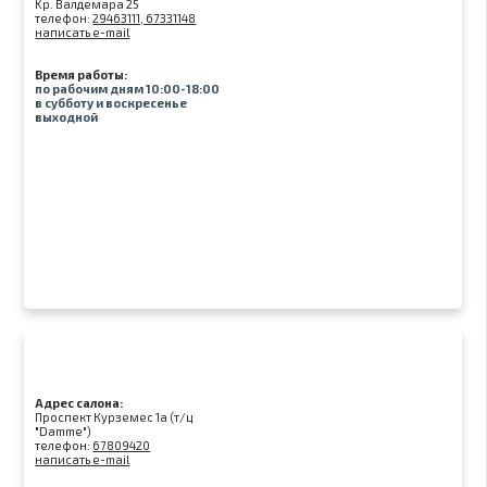
Kр. Валдемара 25
телефон:
29463111, 67331148
написать e-mail
Время работы:
по рабочим дням 10:00-18:00
в субботу и воскресенье
выходной
Адрес салона:
Проспект Курземес 1а (т/ц
"Damme")
телефон:
67809420
написать e-mail