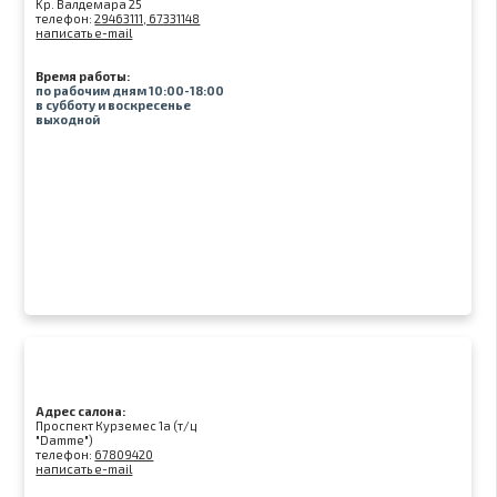
Kр. Валдемара 25
телефон:
29463111, 67331148
написать e-mail
Время работы:
по рабочим дням 10:00-18:00
в субботу и воскресенье
выходной
Адрес салона:
Проспект Курземес 1а (т/ц
"Damme")
телефон:
67809420
написать e-mail