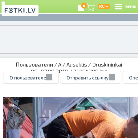
0
МЕНЮ
Пользователи
/
A
/
Auseklis
/
Druskininkai
06.-07.08.2010
/ 31464208.jpg
О пользователе
Отправить ссылку
Опе