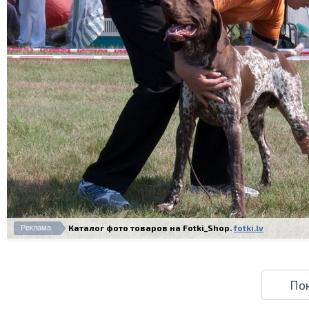
Каталог фото товаров на Fotki_Shop.
fotki.lv
Реклама
По