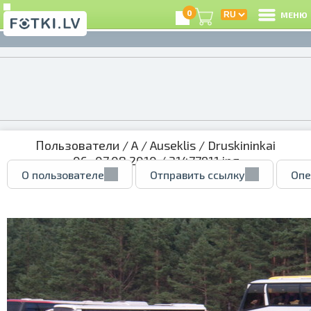
0
МЕНЮ
Пользователи
/
A
/
Auseklis
/
Druskininkai
06.-07.08.2010
/ 31477911.jpg
О пользователе
Отправить ссылку
Опе