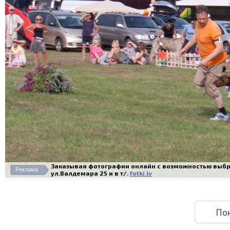
Заказывая фотографии онлайн с возможностью выбра
Реклама
ул.Валдемара 25 и в т/.
fotki.lv
По