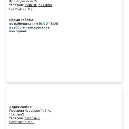
Kр. Валдемара 25
телефон:
29463111, 67331148
написать e-mail
Время работы:
по рабочим дням 10:00-18:00
в субботу и воскресенье
выходной
Адрес салона:
Проспект Курземес 1а (т/ц
"Damme")
телефон:
67809420
написать e-mail