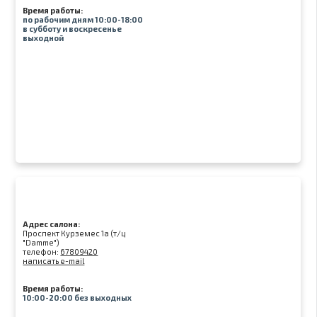
Время работы:
по рабочим дням 10:00-18:00
в субботу и воскресенье
выходной
Адрес салона:
Проспект Курземес 1а (т/ц
"Damme")
телефон:
67809420
написать e-mail
Время работы:
10:00-20:00 без выходных