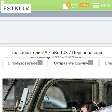
0
МЕНЮ
Пользователи
/
A
/
aBoltUS
/
Персональная
выставка
/ 23146183.jpg
О пользователе
Отправить ссылку
Опе