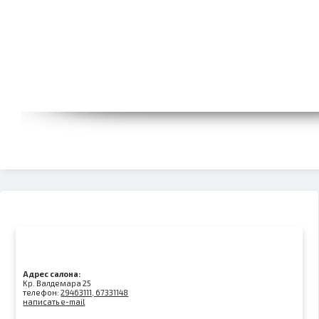
Адрес салона:
Kр. Валдемара 25
телефон:
29463111, 67331148
написать e-mail