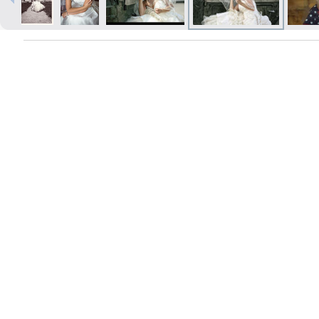
Печать в течение 1 часа в Риге –
закажите онлайн
Различные форматы и виды
бумаги для ваших фотографий
Доставка по всей Латвии или
самовывоз