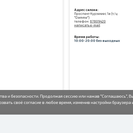
Адрес салона:
Проспект Курземес 1а (т/ц
"Damme")
телефон:
67809420
написать e-mail
Время работы:
10:00-20:00 без выходных
тва и безопасности. Продолжая сессию или нажав "Соглашаюсь", В
озвать своё согласие в любое время, изменив настройки браузера 