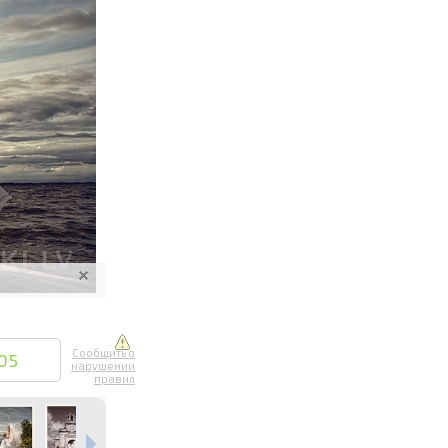
ите онлайн
их фотографий
вывоз
Сообщить о
05
нарушении
правил