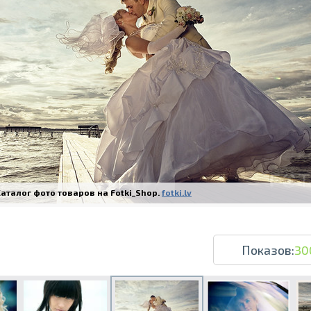
Печать в течение 1 часа в Риге – закаж
Различные форматы и виды бумаги для ваш
Доставка по всей Латвии или само
аталог фото товаров на Fotki_Shop.
fotki.lv
Показов:
30