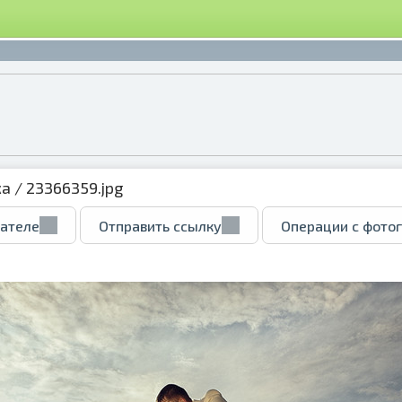
ка
/ 23366359.jpg
вателе
Отправить ссылку
Операции с фото