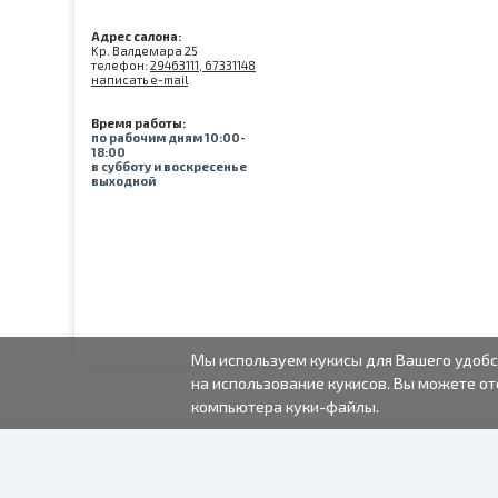
Адрес салона:
Kр. Валдемара 25
телефон:
29463111, 67331148
написать e-mail
Время работы:
по рабочим дням 10:00-
18:00
в субботу и воскресенье
выходной
Мы используем кукисы для Вашего удобс
на использование кукисов. Вы можете от
компьютера куки-файлы.