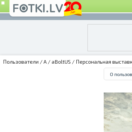
Пользователи
/
A
/
aBoltUS
/
Персональная выстав
О пользо