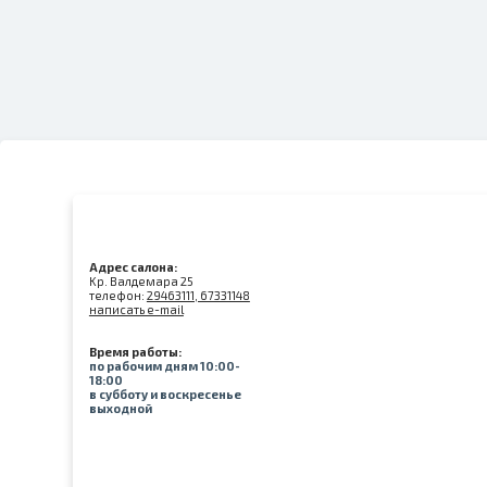
Адрес салона:
Kр. Валдемара 25
телефон:
29463111, 67331148
написать e-mail
Время работы:
по рабочим дням 10:00-
18:00
в субботу и воскресенье
выходной