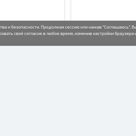
тва и безопасности. Продолжая сессию или нажав "Соглашаюсь", В
озвать своё согласие в любое время, изменив настройки браузера 
ФОТО ТОВАРЫ
ИНФОРМАЦИЯ
О нас
Батарейки
Условия пользования
Рамки для фото
Часто задаваемые вопросы
Подарочные пакеты
(FAQ)
Альбомы
Время изготовления
Одноразовый
фотоаппарат