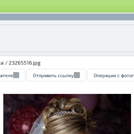
ка
/ 23265516.jpg
вателе
Отправить ссылку
Операции с фото