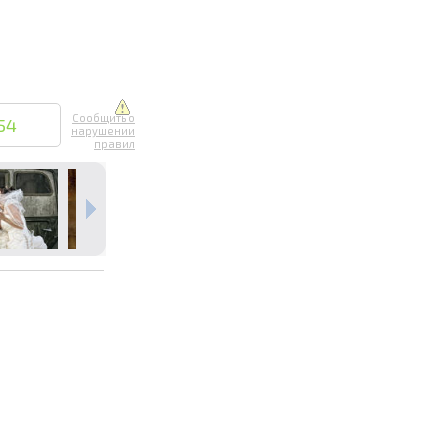
Сообщить о
54
нарушении
правил