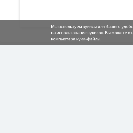
Мы используем кукисы для Вашего удобс
на использование кукисов. Вы можете от
компьютера куки-файлы.
2000-2026 © Fotki.lv
SIA "FOTKI"
Reģ. Nr. 40003679362
Контакты
ПОДПИСЫВАЙТЕСЬ НА
НАС