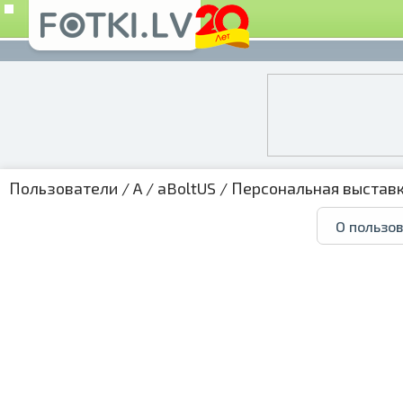
Пользователи
/
A
/
aBoltUS
/
Персональная выстав
О пользо