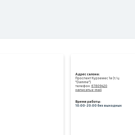
Адрес салона:
Проспект Курземес 1а (т/ц
"Damme")
телефон:
67809420
написать e-mail
Время работы:
10:00-20:00 без выходных