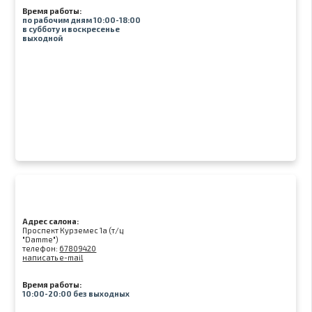
Время работы:
по рабочим дням 10:00-18:00
в субботу и воскресенье
выходной
Адрес салона:
Проспект Курземес 1а (т/ц
"Damme")
телефон:
67809420
написать e-mail
Время работы:
10:00-20:00 без выходных