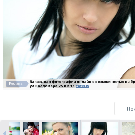
Заказывая фотографии онлайн с возможностью выбра
Реклама
ул.Валдемара 25 и в т/.
fotki.lv
По