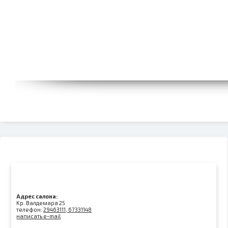
Адрес салона:
Kр. Валдемара 25
телефон:
29463111, 67331148
написать e-mail