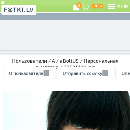
0
МЕНЮ
Пользователи
/
A
/
aBoltUS
/
Персональная
выставка
/ 23521740.jpg
О пользователе
Отправить ссылку
Опе