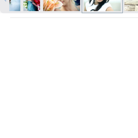
Печать в течение 1 часа в Риге –
закажите онлайн
Различные форматы и виды
бумаги для ваших фотографий
Доставка по всей Латвии или
самовывоз