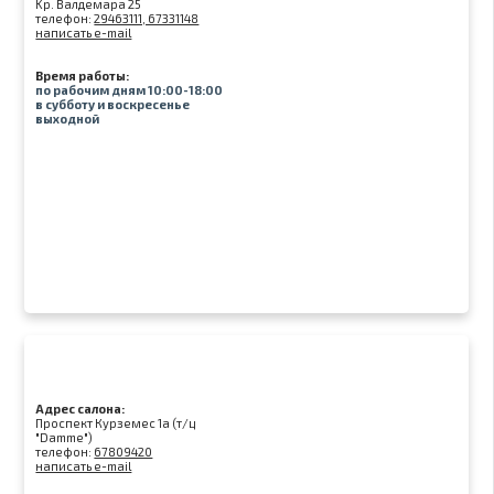
Kр. Валдемара 25
телефон:
29463111, 67331148
написать e-mail
Время работы:
по рабочим дням 10:00-18:00
в субботу и воскресенье
выходной
Адрес салона:
Проспект Курземес 1а (т/ц
"Damme")
телефон:
67809420
написать e-mail