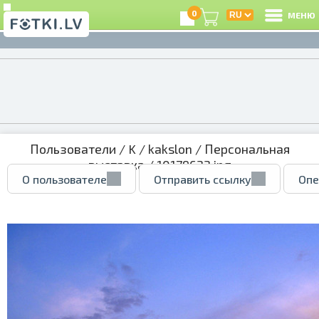
0
МЕНЮ
Пользователи
/
K
/
kakslon
/
Персональная
выставка
/ 10179633.jpg
О пользователе
Отправить ссылку
Опе