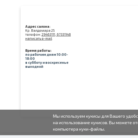
Адрес салона:
Kр. Валдемара 25
телефон:
29463111, 67331148
написать e-mail
Время работы:
по рабочим дням 10:00-
18:00
в субботу и воскресенье
выходной
Мы используем кукисы для Вашего удобс
на использование кукисов. Вы можете от
компьютера куки-файлы.