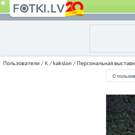
Пользователи
/
K
/
kakslon
/
Персональная выстав
О пользо