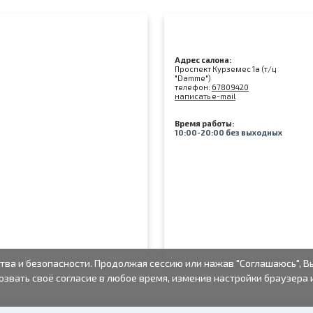
Адрес салона:
Проспект Курземес 1а (т/ц
"Damme")
телефон:
67809420
написать e-mail
Время работы:
10:00-20:00 без выходных
тва и безопасности. Продолжая сессию или нажав "Соглашаюсь", В
озвать своё согласие в любое время, изменив настройки браузера 