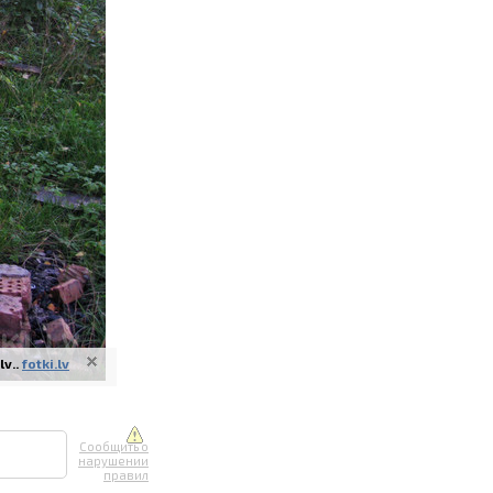
ите онлайн
их фотографий
вывоз
v..
fotki.lv
Сообщить о
1
нарушении
правил