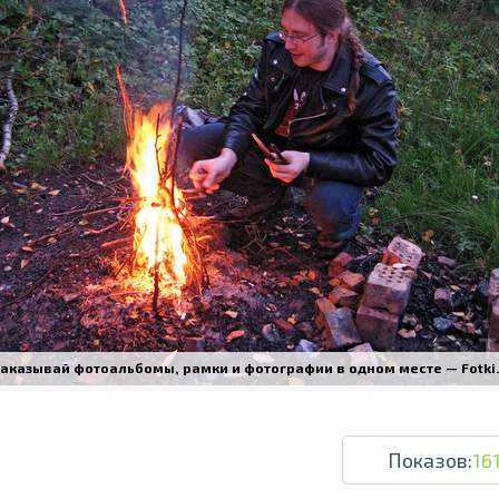
Печать в течение 1 часа в Риге – закаж
Различные форматы и виды бумаги для ваш
Доставка по всей Латвии или само
аказывай фотоальбомы, рамки и фотографии в одном месте — Fotki.l
Показов:
16