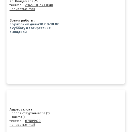
Kр. Валдемара 25
телефон:
29463111, 67331148
написать e-mail
Время работы:
по рабочим дням 10:00-18:00
в субботу и воскресенье
выходной
Адрес салона:
Проспект Курземес 1а (т/ц
"Damme")
телефон:
67809420
написать e-mail