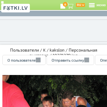
0
МЕНЮ
Пользователи
/
K
/
kakslon
/
Персональная
выставка
/ 10271278.jpg
О пользователе
Отправить ссылку
Опе