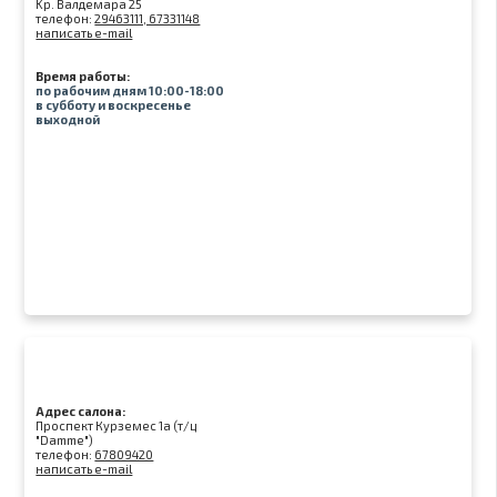
Kр. Валдемара 25
телефон:
29463111, 67331148
написать e-mail
Время работы:
по рабочим дням 10:00-18:00
в субботу и воскресенье
выходной
Адрес салона:
Проспект Курземес 1а (т/ц
"Damme")
телефон:
67809420
написать e-mail