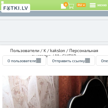
0
МЕНЮ
Пользователи
/
K
/
kakslon
/
Персональная
выставка
/ My GUITAR
О пользователе
Отправить ссылку
Опе