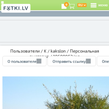
0
МЕНЮ
Пользователи
/
K
/
kakslon
/
Персональная
выставка
/ 10609052.jpg
О пользователе
Отправить ссылку
Опе