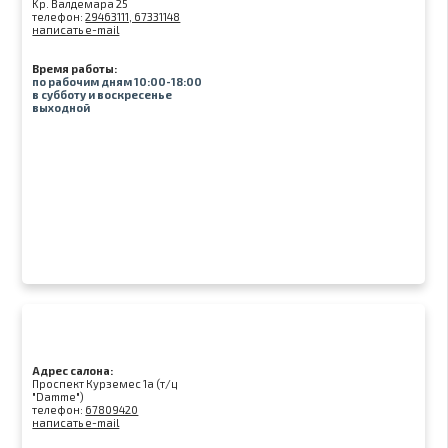
Kр. Валдемара 25
телефон:
29463111, 67331148
написать e-mail
Время работы:
по рабочим дням 10:00-18:00
в субботу и воскресенье
выходной
Адрес салона:
Проспект Курземес 1а (т/ц
"Damme")
телефон:
67809420
написать e-mail