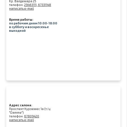
Kр. Валдемара 25
телефон:
29463111, 67331148
написать e-mail
Время работы:
по рабочим дням 10:00-18:00
в субботу и воскресенье
выходной
Адрес салона:
Проспект Курземес 1а (т/ц
"Damme")
телефон:
67809420
написать e-mail