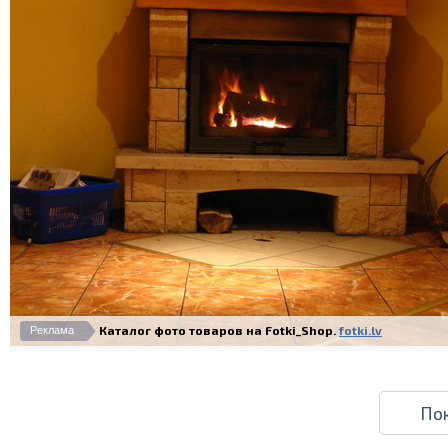
Каталог фото товаров на Fotki_Shop.
fotki.lv
Реклама
По