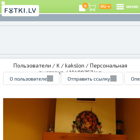
0
МЕНЮ
Пользователи
/
K
/
kakslon
/
Персональная
выставка
/ 11490757.jpg
О пользователе
Отправить ссылку
Опе