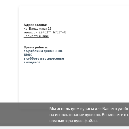
Адрес салона:
Kр. Валдемара 25
телефон:
29463111, 67331148
написать e-mail
Время работы:
по рабочим дням 10:00-
18:00
в субботу и воскресенье
выходной
Мы используем кукисы для Вашего удобс
на использование кукисов. Вы можете от
компьютера куки-файлы.