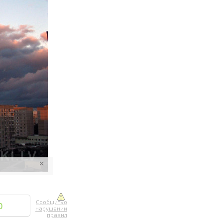
ите онлайн
их фотографий
вывоз
Сообщить о
0
нарушении
правил