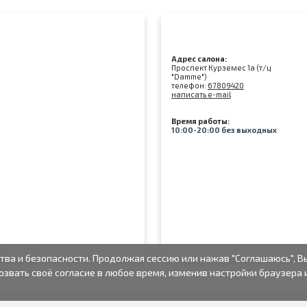
Адрес салона:
Проспект Курземес 1а (т/ц
"Damme")
телефон:
67809420
написать e-mail
Время работы:
10:00-20:00 без выходных
тва и безопасности. Продолжая сессию или нажав "Соглашаюсь", В
озвать своё согласие в любое время, изменив настройки браузера 