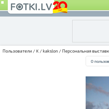
Пользователи
/
K
/
kakslon
/
Персональная выстав
О пользо