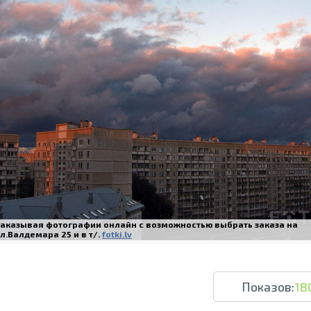
Печать в течение 1 часа в Риге – закаж
Различные форматы и виды бумаги для ваш
Доставка по всей Латвии или само
Заказывая фотографии онлайн с возможностью выбрать заказа на
л.Валдемара 25 и в т/.
fotki.lv
Показов:
18