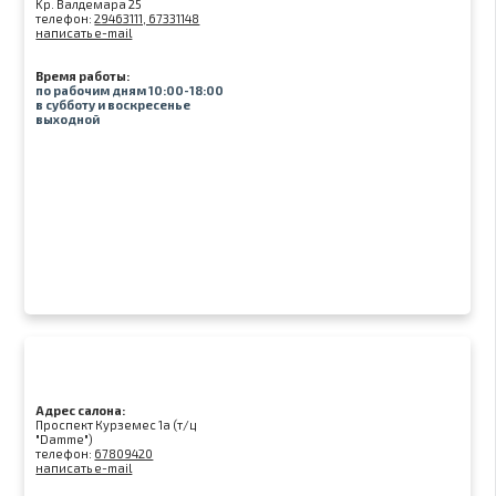
Kр. Валдемара 25
телефон:
29463111, 67331148
написать e-mail
Время работы:
по рабочим дням 10:00-18:00
в субботу и воскресенье
выходной
Адрес салона:
Проспект Курземес 1а (т/ц
"Damme")
телефон:
67809420
написать e-mail