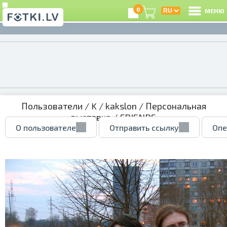
0
МЕНЮ
Пользователи
/
K
/
kakslon
/
Персональная
выставка
/ FRIENDS
О пользователе
Отправить ссылку
Опе