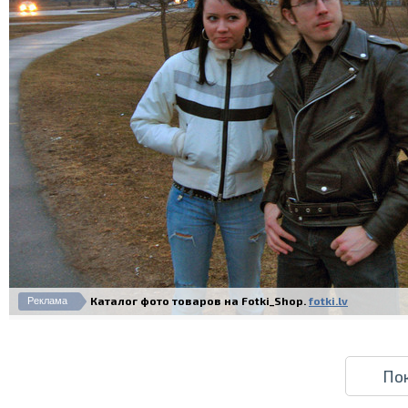
Каталог фото товаров на Fotki_Shop.
fotki.lv
Реклама
По