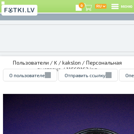
0
МЕНЮ
Пользователи
/
K
/
kakslon
/
Персональная
выставка
/ 11568162.jpg
О пользователе
Отправить ссылку
Опе