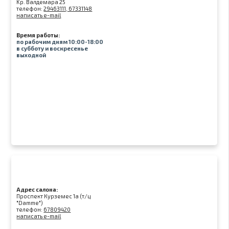
Kр. Валдемара 25
телефон:
29463111, 67331148
написать e-mail
Время работы:
по рабочим дням 10:00-18:00
в субботу и воскресенье
выходной
Адрес салона:
Проспект Курземес 1а (т/ц
"Damme")
телефон:
67809420
написать e-mail