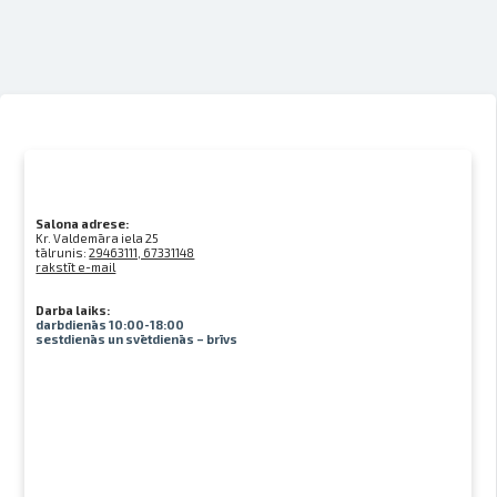
Salona adrese:
Kr. Valdemāra iela 25
tālrunis:
29463111, 67331148
rakstīt e-mail
Darba laiks:
darbdienās 10:00-18:00
sestdienās un svētdienās – brīvs