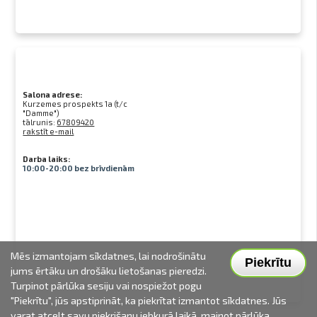
Salona adrese:
Kurzemes prospekts 1a (t/c
"Damme")
tālrunis:
67809420
rakstīt e-mail
Darba laiks:
10:00-20:00 bez brīvdienām
Mēs izmantojam sīkdatnes, lai nodrošinātu
Piekrītu
jums ērtāku un drošāku lietošanas pieredzi.
Turpinot pārlūka sesiju vai nospiežot pogu
"Piekrītu", jūs apstiprināt, ka piekrītat izmantot sīkdatnes. Jūs
varat atcelt savu piekrišanu jebkurā laikā, mainot pārlūka