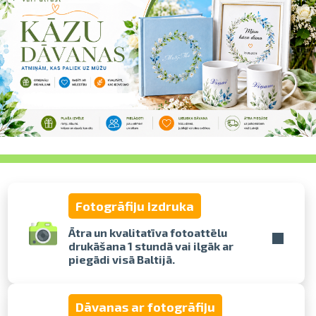
pavelciet, lai
Fotogrāfiju izdruka
Ātra un kvalitatīva fotoattēlu
drukāšana 1 stundā vai ilgāk ar
piegādi visā Baltijā.
Dāvanas ar fotogrāfiju