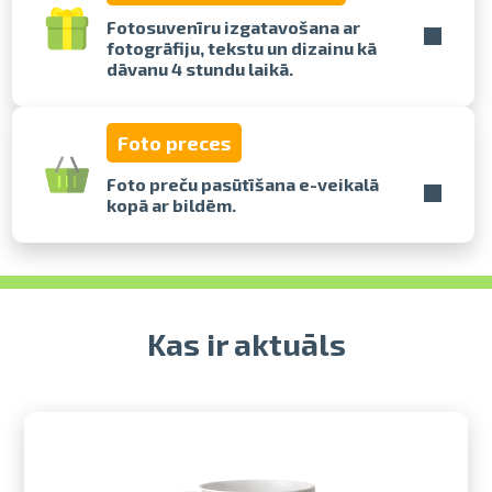
Fotosuvenīru izgatavošana ar
fotogrāfiju, tekstu un dizainu kā
Izdrukas 1h laikā Rīgā – pasūtiet
dāvanu 4 stundu laikā.
tiešsaistē
Dažādi formāti un papīra veidi
jūsu foto
Foto preces
Piegāde visā Latvijā vai
saņemšana klātienē
Foto preču pasūtīšana e-veikalā
kopā ar bildēm.
Kas ir aktuāls