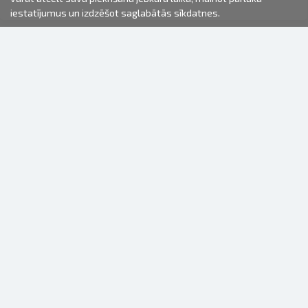
iestatījumus un izdzēšot saglabātās sīkdatnes.
2000-2026 © Fotki.lv
SIA "FOTKI"
Reģ. Nr. 40003679362
Kontakti
SEKOJIET MUMS
INFORMĀCIJA
Par mums
Lietošanas noteikumi