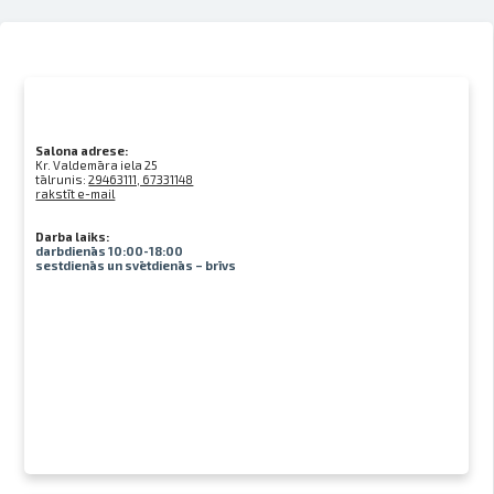
Salona adrese:
Kr. Valdemāra iela 25
tālrunis:
29463111, 67331148
rakstīt e-mail
Darba laiks:
darbdienās 10:00-18:00
sestdienās un svētdienās – brīvs