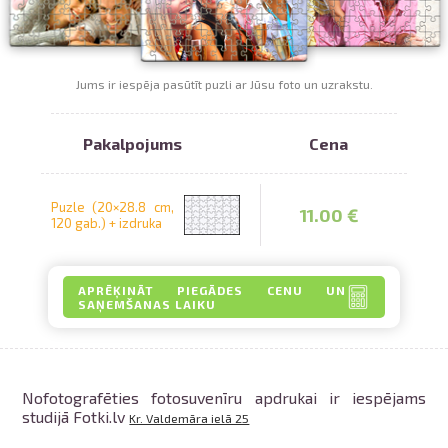
āmīši pasūtījumam
Izdruka uz krūzes
pavelciet, lai
Jums ir iespēja pasūtīt puzli ar Jūsu foto un uzrakstu.
zdruka uz krekla
Izdruka uz puzles
Pakalpojums
Cena
alendāri
Spilvendrāna
Puzle (20×28.8 cm,
11.00 €
120 gab.) + izdruka
Krājkase
APRĒĶINĀT PIEGĀDES CENU UN
SAŅEMŠANAS LAIKU
Nofotografēties fotosuvenīru apdrukai ir iespējams
Izdrukas 1h laikā Rīgā – pasūtiet
studijā Fotki.lv
Kr. Valdemāra ielā 25
tiešsaistē