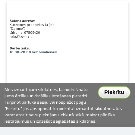
Salona adrese:
Kurzemes prospekts 1a (t/c
"Damme")
tālrunis:
67809420
rakstīt e-mail
Darba laiks:
10:00-20:00 bez brīvdienām
Mēs izmantojam sīkdatnes, lai nodrošinātu
Piekrītu
jums ērtāku un drošāku lietošanas pieredzi.
Turpinot pārlūka sesiju vai nospiežot pogu
"Piekrītu", jūs apstiprināt, ka piekrītat izmantot sīkdatnes. Jūs
varat atcelt savu piekrišanu jebkurā laikā, mainot pārlūka
iestatījumus un izdzēšot saglabātās sīkdatnes.