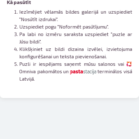
Kā pasūtīt
Dažādi formāti un papīra veidi
jūsu foto
Iezīmējiet vēlamās bildes galerijā un uzspiediet
Piegāde visā Latvijā vai
"Nosūtīt izdrukai".
saņemšana klātienē
Uzspiediet pogu "Noformēt pasūtījumu".
Pa labi no izmēru saraksta uzspiediet "puzle ar
Jūsu bildi".
Klikšķiniet uz bildi dizaina izvēlei, izvietojuma
konfigurēšanai un teksta pievienošanai.
Puzli ir iespējams saņemt mūsu salonos vai
Omniva pakomātos un
terminālos visā
Latvijā.