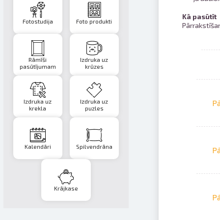
Kā pasūtīt
Fotostudija
Foto produkti
Pārrakstīšan
Rāmīši
Izdruka uz
pasūtījumam
krūzes
Izdruka uz
Izdruka uz
Pā
krekla
puzles
Kalendāri
Spilvendrāna
Pā
Krājkase
Pā