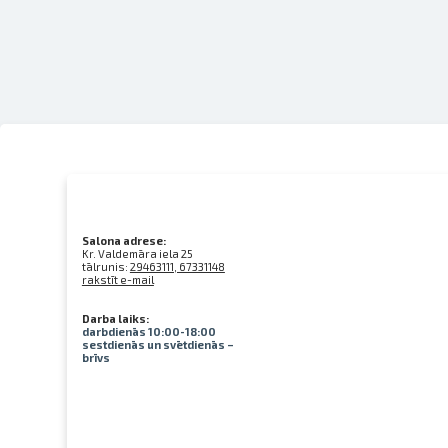
Salona adrese:
Kr. Valdemāra iela 25
tālrunis:
29463111, 67331148
rakstīt e-mail
Darba laiks:
darbdienās 10:00-18:00
sestdienās un svētdienās –
brīvs