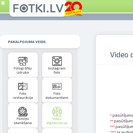
PAKALPOJUMA VEIDS
Video d
Fotogrāfiju
Instagram
izdruka
foto
Foto
Foto
restaurācija
dokumentiem
pasūtījuma
*
Filmiņu
Video
pasūtījuma
*
*
skenēšana
digitalizācija
pasūtījum
*
*
*
ja audioi
*
*
*
*