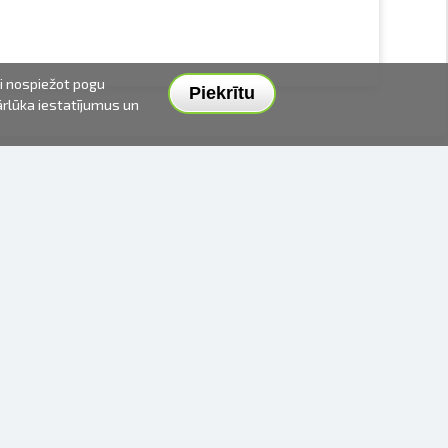
ai nospiežot pogu
Piekrītu
pārlūka iestatījumus un
PIEGĀDES VEIDI UN CENAS
APMAKSAS VEIDI