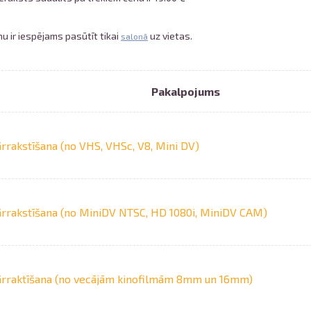
u ir iespējams pasūtīt tikai
uz vietas.
salonā
Pakalpojums
rrakstīšana (no VHS, VHSc, V8, Mini DV)
Izdrukas 1h laikā Rīgā – pasūtiet tieš
Dažādi formāti un papīra veidi jūsu 
Piegāde visā Latvijā vai saņemšana kl
rrakstīšana (no MiniDV NTSC, HD 1080i, MiniDV CAM)
rraktīšana (no vecājām kinofilmām 8mm un 16mm)