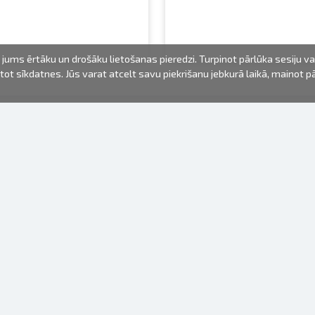
jums ērtāku un drošāku lietošanas pieredzi. Turpinot pārlūka sesiju v
mantot sīkdatnes. Jūs varat atcelt savu piekrišanu jebkurā laikā, mainot 
FOTO PRODUKTI
INFORMĀCIJA
Par mums
Baterijas
Lietošanas noteikumi
Rāmīši
Biežāk uzdotie jautājumi (FAQ)
dāvanu maisiņi
Izgatavošanas laiks
Albumi
Venr. lietošanas fotoaparāti
Fotofilmas