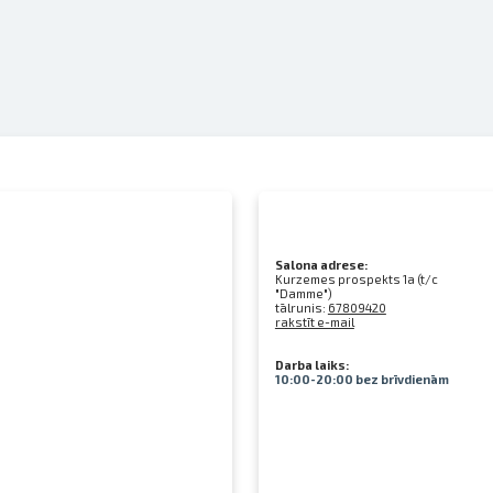
Salona adrese:
Kurzemes prospekts 1a (t/c
"Damme")
tālrunis:
67809420
rakstīt e-mail
Darba laiks:
10:00-20:00 bez brīvdienām