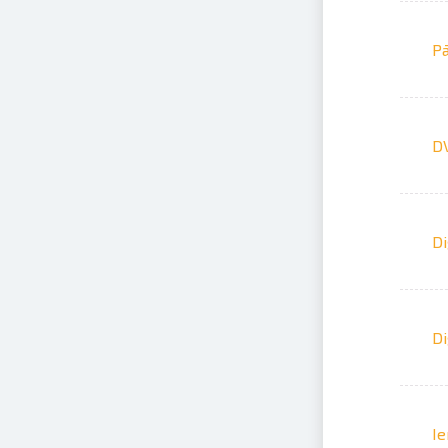
Pā
DV
Di
Di
Ie