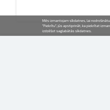
Mēs izmantojam sīkdatnes, lai nodrošinātu 
"Piekrītu", jūs apstiprināt, ka piekrītat iz
izdzēšot saglabātās sīkdatnes.
2000-2026 © Fotki.lv
SIA "FOTKI"
Reģ. Nr. 40003679362
Kontakti
SEKOJIET MUMS