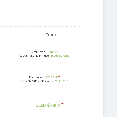
Cena
30 minūtes:
6.00 €
*
katra nākamā minūte:
0.20 €/min
saistē
foto
30 minūtes:
22.50 €
*
*
ātienē
katra nākamā minūte:
0.75 €/min
3.20 €/min
*
*
*