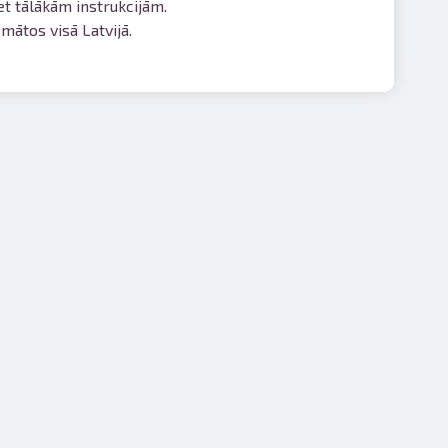
iet tālākām instrukcijām.
ātos visā Latvijā.