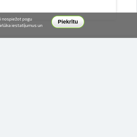
ai nospiežot pogu
Piekrītu
pārlūka iestatījumus un
PIEGĀDES VEIDI UN CENAS
APMAKSAS VEIDI