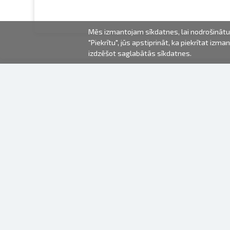
Mēs izmantojam sīkdatnes, lai nodrošinātu 
"Piekrītu", jūs apstiprināt, ka piekrītat iz
izdzēšot saglabātās sīkdatnes.
2000-2026 © Fotki.lv
SIA "FOTKI"
Reģ. Nr. 40003679362
Kontakti
SEKOJIET MUMS