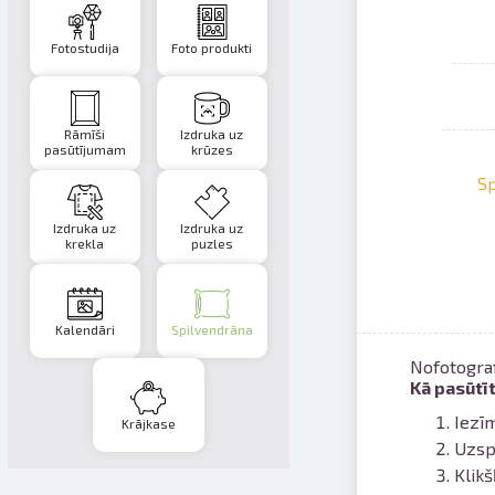
Fotostudija
Foto produkti
Rāmīši
Izdruka uz
pasūtījumam
krūzes
Sp
Izdruka uz
Izdruka uz
krekla
puzles
Kalendāri
Spilvendrāna
Nofotograf
Kā pasūtī
Iezīm
Krājkase
Uzsp
Klikš