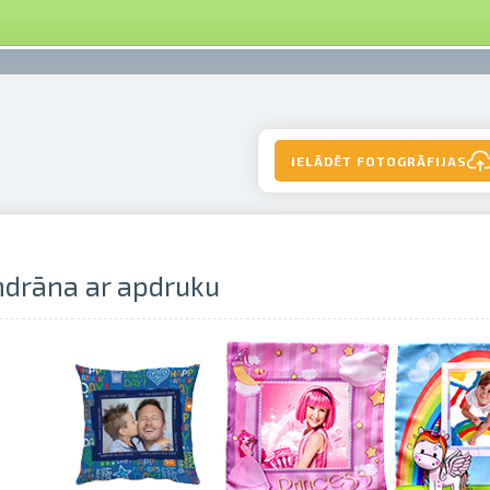
IELĀDĒT FOTOGRĀFIJAS
ndrāna ar apdruku