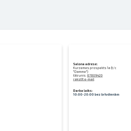
Salona adrese:
Kurzemes prospekts 1a (t/c
"Damme")
tālrunis:
67809420
rakstīt e-mail
Darba laiks:
10:00-20:00 bez brīvdienām