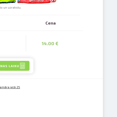
to un uzrakstu.
Cena
saistē
foto
14.00 €
ātienē
ANAS LAIKU
demāra ielā 25