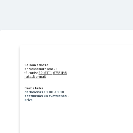
Salona adrese:
Kr. Valdemāra iela 25
tālrunis:
29463111, 67331148
rakstīt e-mail
Darba laiks:
darbdienās 10:00-18:00
sestdienās un svētdienās –
brīvs