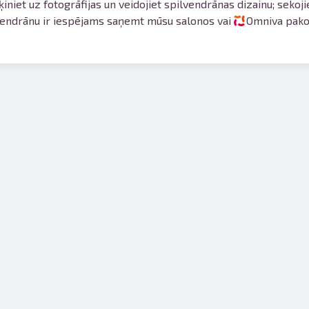
ķiniet uz fotogrāfijas un veidojiet spilvendrānas dizainu; sekoj
vendrānu ir iespējams saņemt mūsu salonos vai
Omniva pakom