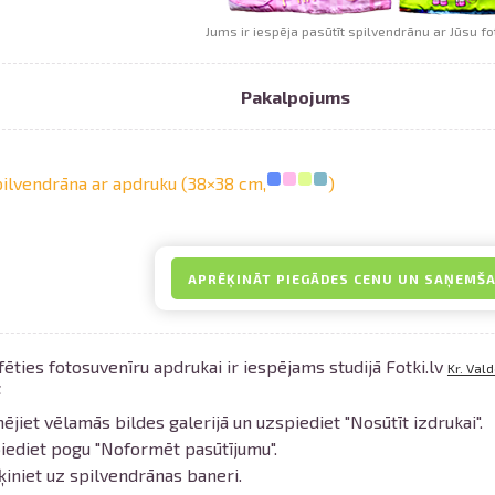
Jums ir iespēja pasūtīt spilvendrānu ar Jūsu fo
Pakalpojums
Izdrukas 1h laikā Rīgā – pasūtiet tieš
Dažādi formāti un papīra veidi jūsu 
ilvendrāna ar apdruku (38×38 cm,
)
Piegāde visā Latvijā vai saņemšana kl
APRĒĶINĀT PIEGĀDES CENU UN SAŅEMŠ
ēties fotosuvenīru apdrukai ir iespējams studijā Fotki.lv
Kr. Val
t
ējiet vēlamās bildes galerijā un uzspiediet "Nosūtīt izdrukai".
iediet pogu "Noformēt pasūtījumu".
ķiniet uz spilvendrānas baneri.