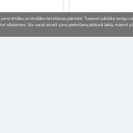
jums ērtāku un drošāku lietošanas pieredzi. Turpinot pārlūka sesiju v
mantot sīkdatnes. Jūs varat atcelt savu piekrišanu jebkurā laikā, mainot 
FOTO PRODUKTI
INFORMĀCIJA
Par mums
Baterijas
Lietošanas noteikumi
Rāmīši
Biežāk uzdotie jautājumi (FAQ)
dāvanu maisiņi
Izgatavošanas laiks
Albumi
Venr. lietošanas fotoaparāti
Fotofilmas
Rāmju stiprinājumi