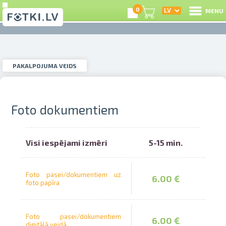
0
MENU
PAKALPOJUMA VEIDS
I
otogrāfiju izdruka
Instagram foto
PAKALPOJUMA VEIDS
R
I
Foto dokumentiem
oto restaurācija
Foto dokumentiem
Visi iespējami izmēri
5-15 min.
e
ilmiņu skenēšana
Video digitalizācija
Ce
Foto pasei/dokumentiem uz
6.00 €
foto papīra
S
otostudija
Foto produkti
Foto pasei/dokumentiem
6.00 €
L
digitālā veidā