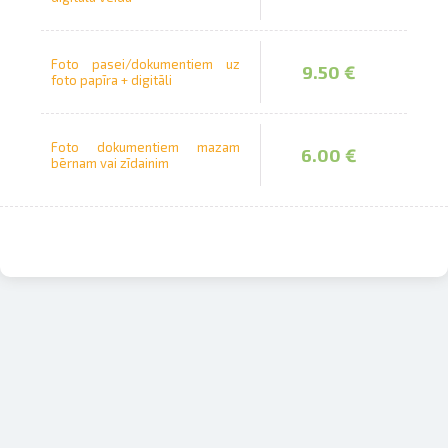
āmīši pasūtījumam
Izdruka uz krūzes
Foto pasei/dokumentiem uz
9.50 €
pavelciet, lai
foto papīra + digitāli
zdruka uz krekla
Izdruka uz puzles
Foto dokumentiem mazam
6.00 €
bērnam vai zīdainim
alendāri
Spilvendrāna
Krājkase
Izdrukas 1h laikā Rīgā – pasūtiet
tiešsaistē
Dažādi formāti un papīra veidi
jūsu foto
Piegāde visā Latvijā vai
saņemšana klātienē