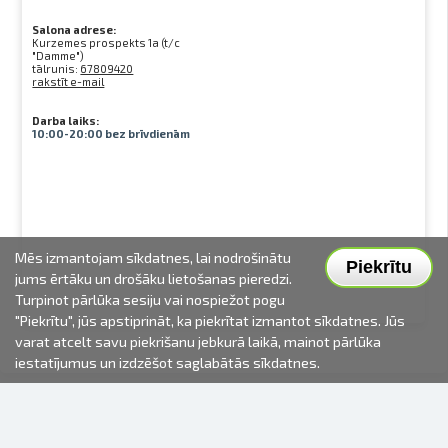
Salona adrese:
Kurzemes prospekts 1a (t/c
"Damme")
tālrunis:
67809420
rakstīt e-mail
Darba laiks:
10:00-20:00 bez brīvdienām
Mēs izmantojam sīkdatnes, lai nodrošinātu
Piekrītu
jums ērtāku un drošāku lietošanas pieredzi.
Turpinot pārlūka sesiju vai nospiežot pogu
"Piekrītu", jūs apstiprināt, ka piekrītat izmantot sīkdatnes. Jūs
varat atcelt savu piekrišanu jebkurā laikā, mainot pārlūka
iestatījumus un izdzēšot saglabātās sīkdatnes.