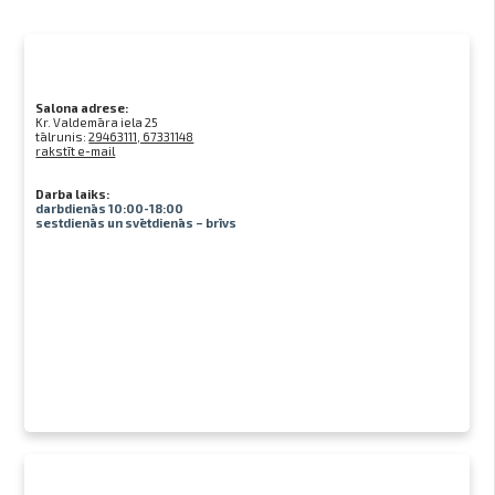
Salona adrese:
Kr. Valdemāra iela 25
tālrunis:
29463111, 67331148
rakstīt e-mail
Darba laiks:
darbdienās 10:00-18:00
sestdienās un svētdienās – brīvs