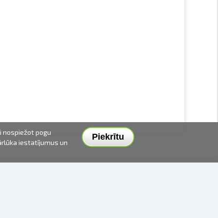
ai nospiežot pogu
Piekrītu
pārlūka iestatījumus un