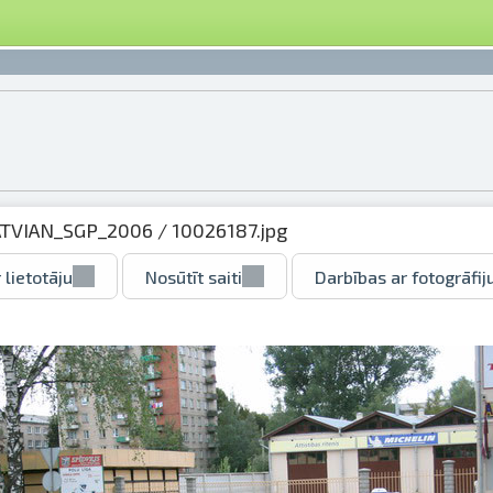
ATVIAN_SGP_2006
/ 10026187.jpg
 lietotāju
Nosūtīt saiti
Darbības ar fotogrāfij