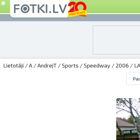
Lietotāji
/
A
/
AndrejT
/
Sports
/
Speedway
/
2006
/
L
Par