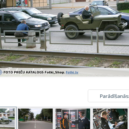
Izdrukas 1h laikā Rīgā – pasūtiet tieš
Dažādi formāti un papīra veidi jūsu 
Piegāde visā Latvijā vai saņemšana kl
FOTO PREČU KATALOGS Fotki_Shop.
fotki.lv
Parādīšanās