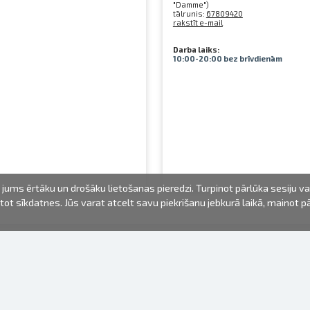
"Damme")
tālrunis:
67809420
rakstīt e-mail
Darba laiks:
10:00-20:00 bez brīvdienām
jums ērtāku un drošāku lietošanas pieredzi. Turpinot pārlūka sesiju v
mantot sīkdatnes. Jūs varat atcelt savu piekrišanu jebkurā laikā, mainot 