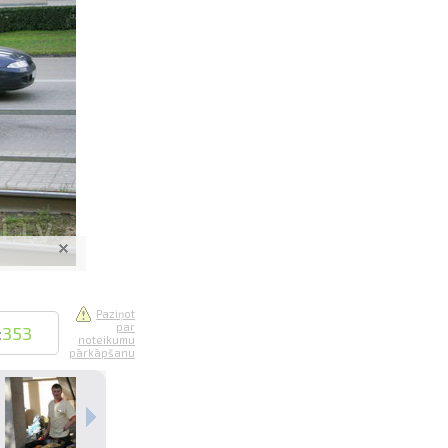
saistē
foto
ātienē
Paziņot
par
:
353
noteikumu
pārkāpšanu