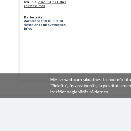
tālrunis:
29463111, 67331148
rakstīt e-mail
Darba laiks:
darbdienās 10:00-18:00
sestdienās un svētdienās –
brīvs
Mēs izmantojam sīkdatnes, lai nodrošinātu 
"Piekrītu", jūs apstiprināt, ka piekrītat iz
izdzēšot saglabātās sīkdatnes.