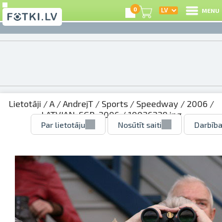
0
MENU
Lietotāji
/
A
/
AndrejT
/
Sports
/
Speedway
/
2006
/
LATVIAN_SGP_2006
/ 10026229.jpg
Par lietotāju
Nosūtīt saiti
Darbība