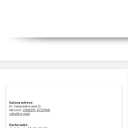
Salona adrese:
Kr. Valdemāra iela 25
tālrunis:
29463111, 67331148
rakstīt e-mail
Darba laiks: