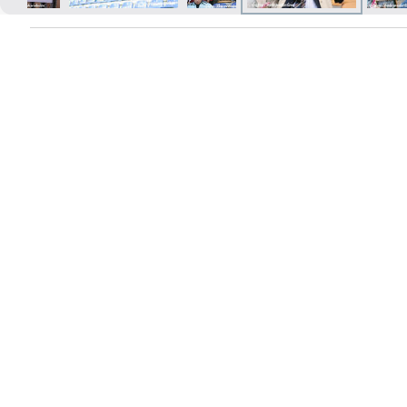
Izdrukas 1h laikā Rīgā – pasūtiet
tiešsaistē
Dažādi formāti un papīra veidi
jūsu foto
Piegāde visā Latvijā vai
saņemšana klātienē