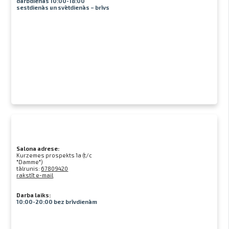
darbdienās 10:00-18:00
sestdienās un svētdienās – brīvs
Salona adrese:
Kurzemes prospekts 1a (t/c
"Damme")
tālrunis:
67809420
rakstīt e-mail
Darba laiks:
10:00-20:00 bez brīvdienām