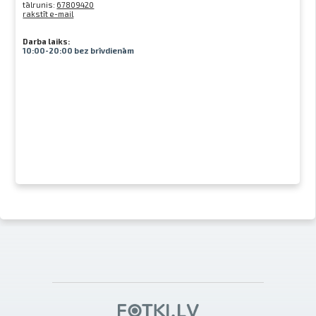
tālrunis:
67809420
rakstīt e-mail
Darba laiks:
10:00-20:00 bez brīvdienām