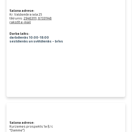
Salona adrese:
Kr. Valdemāra iela 25
tālrunis:
29463111, 67331148
rakstīt e-mail
Darba laiks:
darbdienās 10:00-18:00
sestdienās un svētdienās – brīvs
Salona adrese:
Kurzemes prospekts 1a (t/c
"Damme")