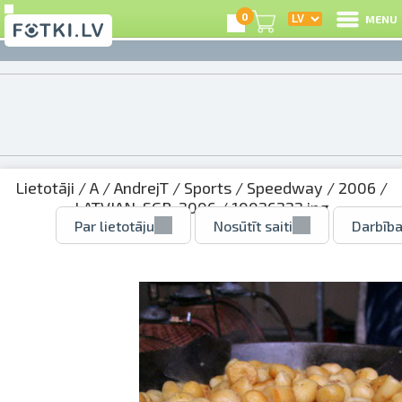
0
MENU
Lietotāji
/
A
/
AndrejT
/
Sports
/
Speedway
/
2006
/
LATVIAN_SGP_2006
/ 10026222.jpg
Par lietotāju
Nosūtīt saiti
Darbība