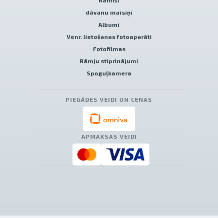
Rāmīši
dāvanu maisiņi
Albumi
Venr. lietošanas fotoaparāti
Fotofilmas
Rāmju stiprinājumi
Spoguļkamera
PIEGĀDES VEIDI UN CENAS
APMAKSAS VEIDI