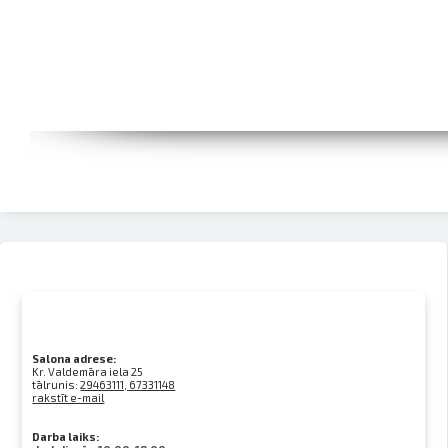
Salona adrese:
Kr. Valdemāra iela 25
tālrunis:
29463111, 67331148
rakstīt e-mail
Darba laiks: