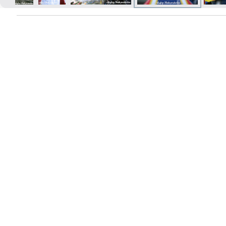
Izdrukas 1h laikā Rīgā – pasūtiet
tiešsaistē
Dažādi formāti un papīra veidi
jūsu foto
Piegāde visā Latvijā vai
saņemšana klātienē