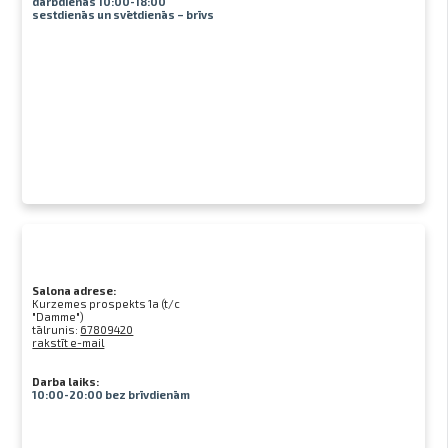
darbdienās 10:00-18:00
sestdienās un svētdienās – brīvs
Salona adrese:
Kurzemes prospekts 1a (t/c
"Damme")
tālrunis:
67809420
rakstīt e-mail
Darba laiks:
10:00-20:00 bez brīvdienām