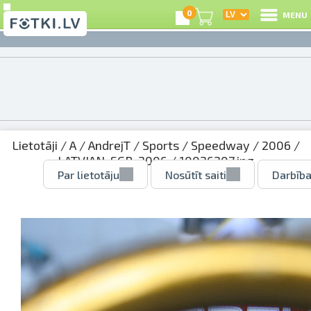
0
MENU
Lietotāji
/
A
/
AndrejT
/
Sports
/
Speedway
/
2006
/
LATVIAN_SGP_2006
/ 10026207.jpg
Par lietotāju
Nosūtīt saiti
Darbība