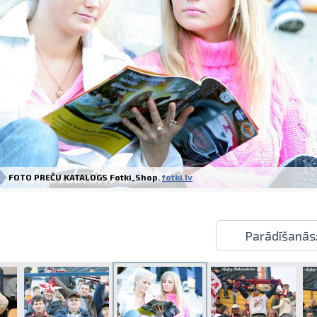
Izdrukas 1h laikā Rīgā – pasūtiet tieš
Dažādi formāti un papīra veidi jūsu 
Piegāde visā Latvijā vai saņemšana kl
FOTO PREČU KATALOGS Fotki_Shop.
fotki.lv
Parādīšanās