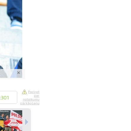
saistē
foto
ātienē
Paziņot
par
:
301
noteikumu
pārkāpšanu