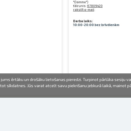
"Damme")
tālrunis:
67809420
rakstīt e-mail
Darba laiks:
10:00-20:00 bez brīvdienām
jums ērtāku un drošāku lietošanas pieredzi. Turpinot pārlūka sesiju v
mantot sīkdatnes. Jūs varat atcelt savu piekrišanu jebkurā laikā, mainot 