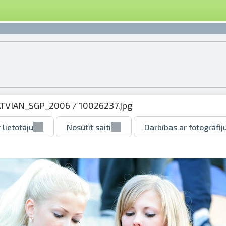
ATVIAN_SGP_2006
/ 10026237.jpg
 lietotāju
Nosūtīt saiti
Darbības ar fotogrāfij