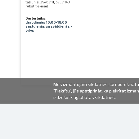
tālrunis:
29463111, 67331148
rakstīt e-mail
Darba laiks:
darbdienās 10:00-18:00
sestdienās un svētdienās –
brīvs
Mēs izmantojam sīkdatnes, lai nodrošinātu 
"Piekrītu", jūs apstiprināt, ka piekrītat iz
izdzēšot saglabātās sīkdatnes.