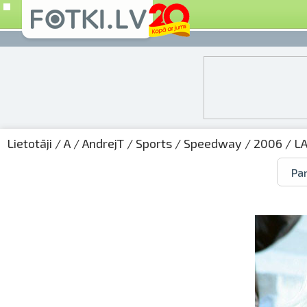
Lietotāji
/
A
/
AndrejT
/
Sports
/
Speedway
/
2006
/
L
Par