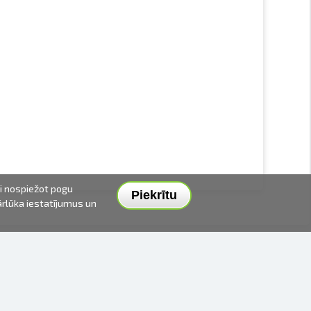
ai nospiežot pogu
Piekrītu
pārlūka iestatījumus un