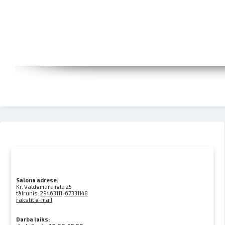
Salona adrese:
Kr. Valdemāra iela 25
tālrunis:
29463111, 67331148
rakstīt e-mail
Darba laiks: