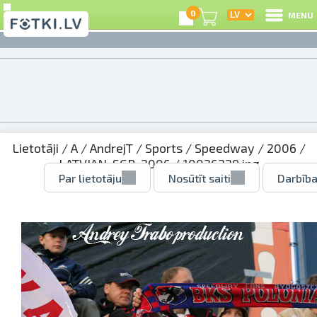
0
MENU
Lietotāji
/
A
/
AndrejT
/
Sports
/
Speedway
/
2006
/
LATVIAN_SGP_2006
/ 10026239.jpg
Par lietotāju
Nosūtīt saiti
Darbība