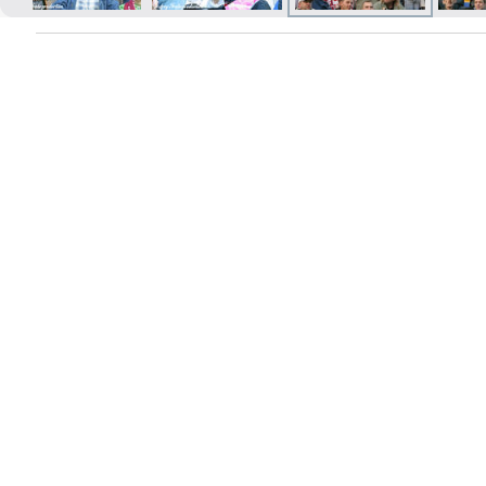
Izdrukas 1h laikā Rīgā – pasūtiet
tiešsaistē
Dažādi formāti un papīra veidi
jūsu foto
Piegāde visā Latvijā vai
saņemšana klātienē