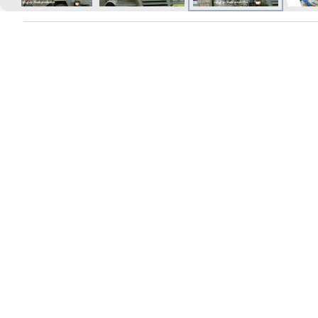
Izdrukas 1h laikā Rīgā – pasūtiet
tiešsaistē
Dažādi formāti un papīra veidi
jūsu foto
Piegāde visā Latvijā vai
saņemšana klātienē