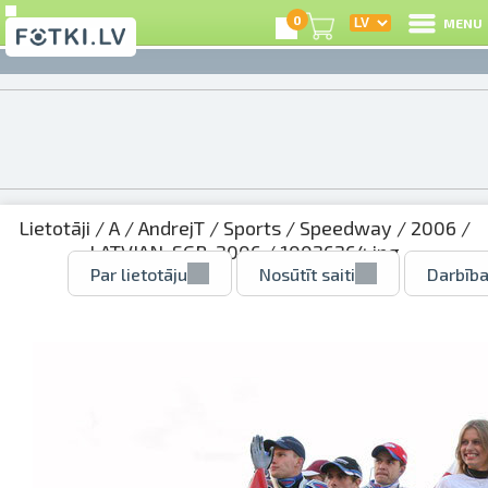
0
MENU
Lietotāji
/
A
/
AndrejT
/
Sports
/
Speedway
/
2006
/
LATVIAN_SGP_2006
/ 10026264.jpg
Par lietotāju
Nosūtīt saiti
Darbība