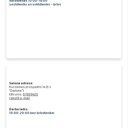
darbdienās 10:00-18:00
sestdienās un svētdienās – brīvs
Salona adrese:
Kurzemes prospekts 1a (t/c
"Damme")
tālrunis:
67809420
rakstīt e-mail
Darba laiks:
10:00-20:00 bez brīvdienām