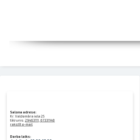
Salona adrese:
Kr. Valdemāra iela 25
tālrunis:
29463111, 67331148
rakstīt e-mail
Darba laiks: