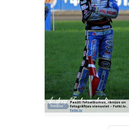
Pasūti fotoalbumus, rāmjus un
fotogrāfijas vienuviet – Fotki.lv..
Reklāma
fotki.lv