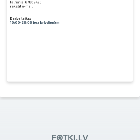
tālrunis:
67809420
rakstīt e-mail
Darba laiks:
10:00-20:00 bez brīvdienām