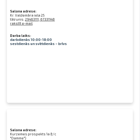
Salona adrese:
Kr. Valdemāra iela 25
tālrunis:
29463111, 67331148
rakstīt e-mail
Darba laiks:
darbdienās 10:00-18:00
sestdienās un svētdienās – brīvs
Salona adrese:
Kurzemes prospekts 1a (t/c
"Damme")