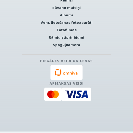
Rāmīši
dāvanu maisiņi
Albumi
Venr. lietošanas fotoaparāti
Fotofilmas
Rāmju stiprinājumi
Spoguļkamera
PIEGĀDES VEIDI UN CENAS
APMAKSAS VEIDI