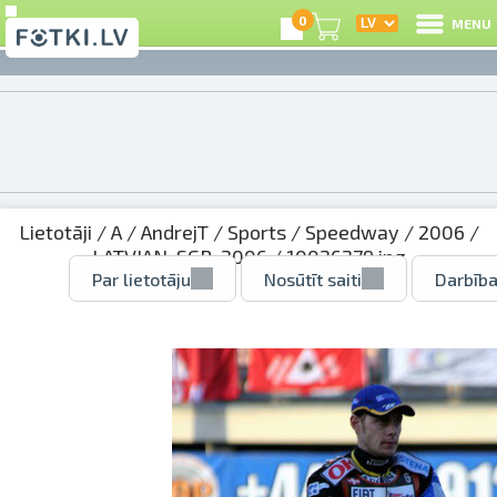
0
MENU
Lietotāji
/
A
/
AndrejT
/
Sports
/
Speedway
/
2006
/
LATVIAN_SGP_2006
/ 10026279.jpg
Par lietotāju
Nosūtīt saiti
Darbība