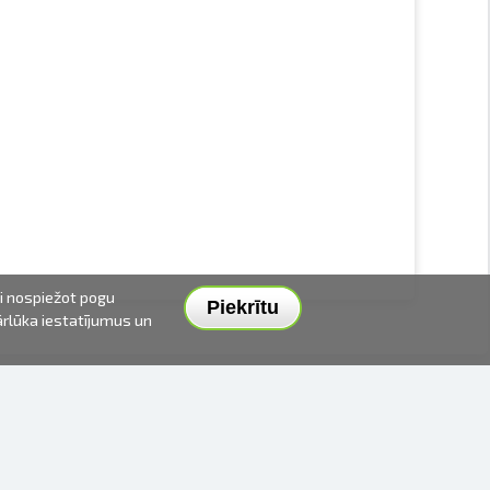
ai nospiežot pogu
Piekrītu
pārlūka iestatījumus un