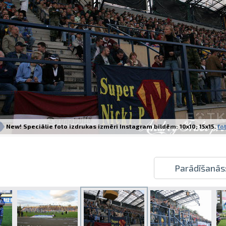
Izdrukas 1h laikā Rīgā – pasūtiet tieš
Dažādi formāti un papīra veidi jūsu 
Piegāde visā Latvijā vai saņemšana kl
New! Speciālie foto izdrukas izmēri Instagram bildēm: 10x10; 15x15.
fot
Parādīšanās