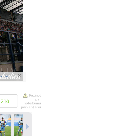
saistē
foto
ātienē
ki.lv
Paziņot
par
:
214
noteikumu
pārkāpšanu