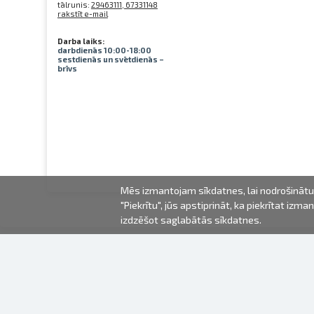
tālrunis:
29463111, 67331148
rakstīt e-mail
Darba laiks:
darbdienās 10:00-18:00
sestdienās un svētdienās –
brīvs
Mēs izmantojam sīkdatnes, lai nodrošinātu 
"Piekrītu", jūs apstiprināt, ka piekrītat iz
izdzēšot saglabātās sīkdatnes.