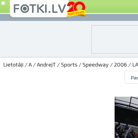
Lietotāji
/
A
/
AndrejT
/
Sports
/
Speedway
/
2006
/
L
Par