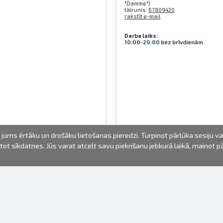
"Damme")
tālrunis:
67809420
rakstīt e-mail
Darba laiks:
10:00-20:00 bez brīvdienām
jums ērtāku un drošāku lietošanas pieredzi. Turpinot pārlūka sesiju v
mantot sīkdatnes. Jūs varat atcelt savu piekrišanu jebkurā laikā, mainot 