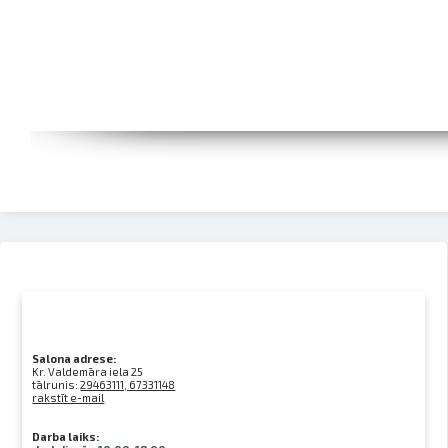
Salona adrese:
Kr. Valdemāra iela 25
tālrunis:
29463111, 67331148
rakstīt e-mail
Darba laiks: