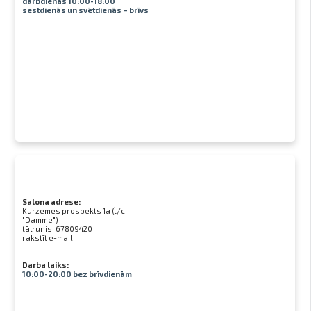
darbdienās 10:00-18:00
sestdienās un svētdienās – brīvs
Salona adrese:
Kurzemes prospekts 1a (t/c
"Damme")
tālrunis:
67809420
rakstīt e-mail
Darba laiks:
10:00-20:00 bez brīvdienām