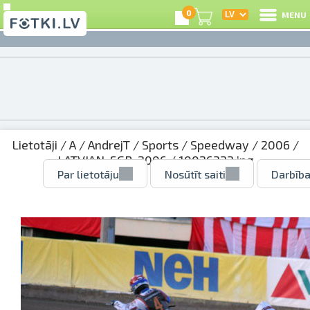
0
MENU
Lietotāji
/
A
/
AndrejT
/
Sports
/
Speedway
/
2006
/
LATVIAN_SGP_2006
/ 10026322.jpg
Par lietotāju
Nosūtīt saiti
Darbība