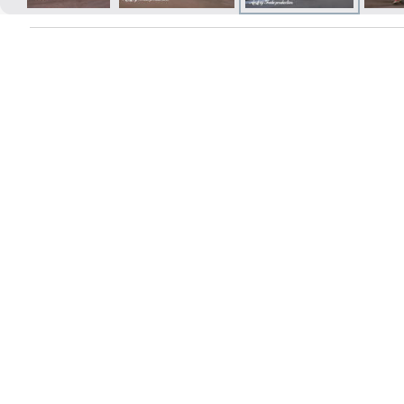
Izdrukas 1h laikā Rīgā – pasūtiet
tiešsaistē
Dažādi formāti un papīra veidi
jūsu foto
Piegāde visā Latvijā vai
saņemšana klātienē