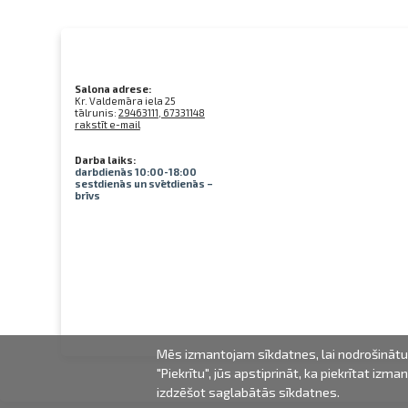
Salona adrese:
Kr. Valdemāra iela 25
tālrunis:
29463111, 67331148
rakstīt e-mail
Darba laiks:
darbdienās 10:00-18:00
sestdienās un svētdienās –
brīvs
Mēs izmantojam sīkdatnes, lai nodrošinātu 
"Piekrītu", jūs apstiprināt, ka piekrītat iz
izdzēšot saglabātās sīkdatnes.