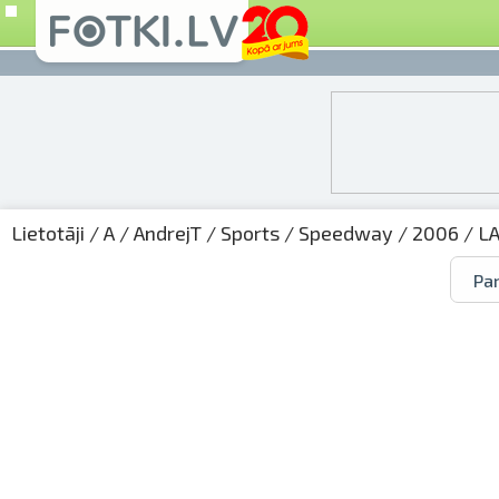
Lietotāji
/
A
/
AndrejT
/
Sports
/
Speedway
/
2006
/
L
Par