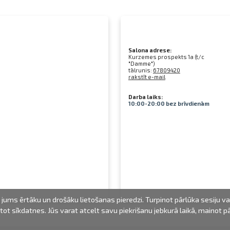
Salona adrese:
Kurzemes prospekts 1a (t/c
"Damme")
tālrunis:
67809420
rakstīt e-mail
Darba laiks:
10:00-20:00 bez brīvdienām
jums ērtāku un drošāku lietošanas pieredzi. Turpinot pārlūka sesiju v
mantot sīkdatnes. Jūs varat atcelt savu piekrišanu jebkurā laikā, mainot 