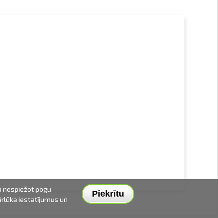
ai nospiežot pogu
Piekrītu
pārlūka iestatījumus un