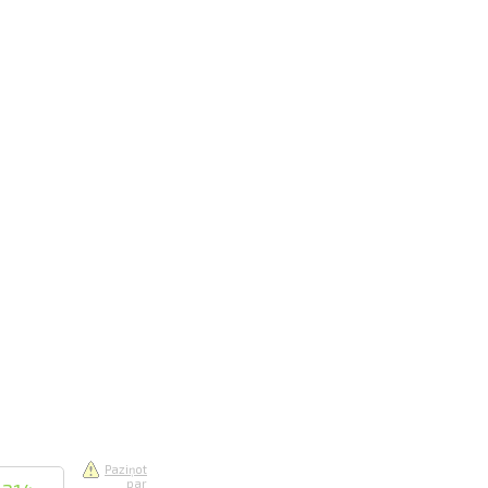
saistē
foto
ātienē
Paziņot
par