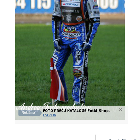
Izdrukas 1h laikā Rīgā – pasūtiet tieš
Dažādi formāti un papīra veidi jūsu 
Piegāde visā Latvijā vai saņemšana kl
FOTO PREČU KATALOGS Fotki_Shop.
Reklāma
fotki.lv