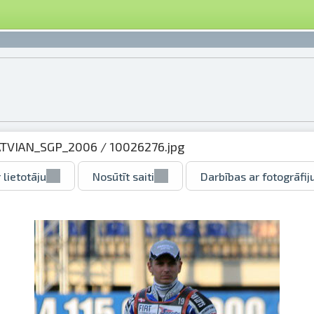
ATVIAN_SGP_2006
/ 10026276.jpg
 lietotāju
Nosūtīt saiti
Darbības ar fotogrāfij