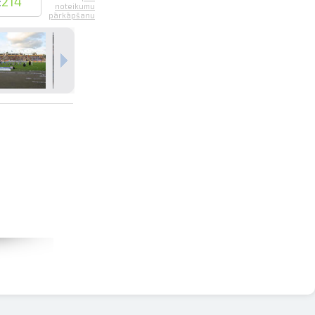
:
214
noteikumu
pārkāpšanu