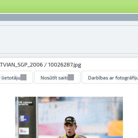
ATVIAN_SGP_2006
/ 10026287.jpg
 lietotāju
Nosūtīt saiti
Darbības ar fotogrāfij