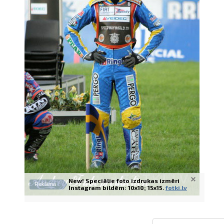
Izdrukas 1h laikā Rīgā – pasūtiet tieš
Dažādi formāti un papīra veidi jūsu 
Piegāde visā Latvijā vai saņemšana kl
New! Speciālie foto izdrukas izmēri
Reklāma
Instagram bildēm: 10x10; 15x15.
fotki.lv