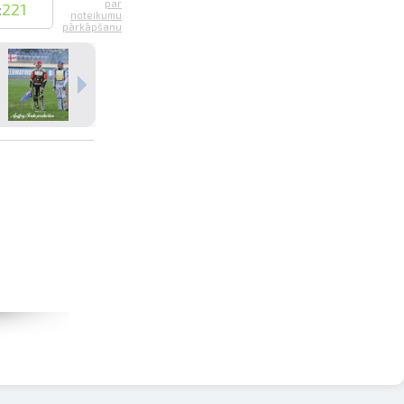
par
:
221
noteikumu
pārkāpšanu