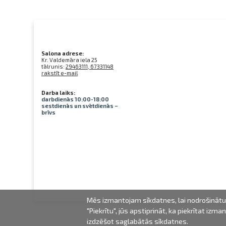
Salona adrese:
Kr. Valdemāra iela 25
tālrunis:
29463111, 67331148
rakstīt e-mail
Darba laiks:
darbdienās 10:00-18:00
sestdienās un svētdienās –
brīvs
Mēs izmantojam sīkdatnes, lai nodrošinātu 
"Piekrītu", jūs apstiprināt, ka piekrītat iz
izdzēšot saglabātās sīkdatnes.