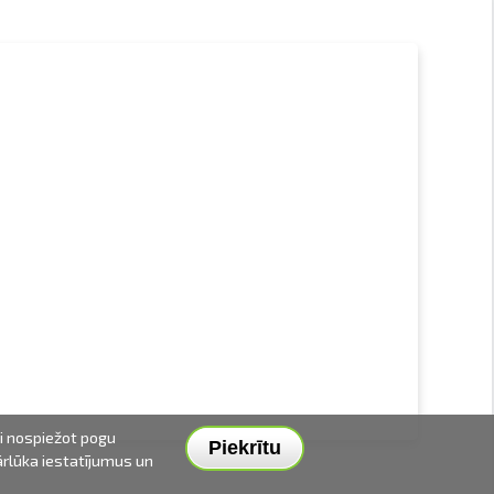
ai nospiežot pogu
Piekrītu
pārlūka iestatījumus un