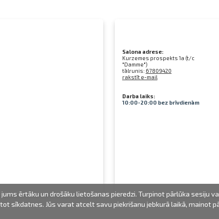
Salona adrese:
Kurzemes prospekts 1a (t/c
"Damme")
tālrunis:
67809420
rakstīt e-mail
Darba laiks:
10:00-20:00 bez brīvdienām
jums ērtāku un drošāku lietošanas pieredzi. Turpinot pārlūka sesiju v
mantot sīkdatnes. Jūs varat atcelt savu piekrišanu jebkurā laikā, mainot 