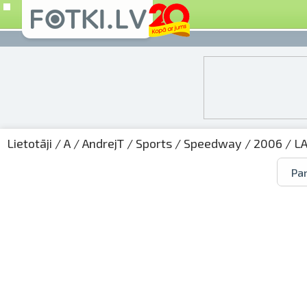
Lietotāji
/
A
/
AndrejT
/
Sports
/
Speedway
/
2006
/
L
Par