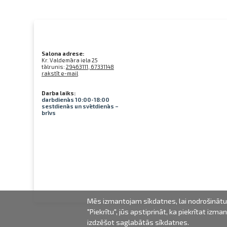
Salona adrese:
Kr. Valdemāra iela 25
tālrunis:
29463111, 67331148
rakstīt e-mail
Darba laiks:
darbdienās 10:00-18:00
sestdienās un svētdienās –
brīvs
Mēs izmantojam sīkdatnes, lai nodrošinātu 
"Piekrītu", jūs apstiprināt, ka piekrītat iz
izdzēšot saglabātās sīkdatnes.