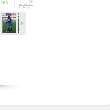
par
:
266
noteikumu
pārkāpšanu