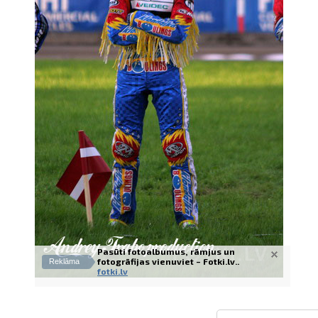
Izdrukas 1h laikā Rīgā – pasūtiet tieš
Dažādi formāti un papīra veidi jūsu 
Piegāde visā Latvijā vai saņemšana kl
Pasūti fotoalbumus, rāmjus un
fotogrāfijas vienuviet – Fotki.lv..
Reklāma
fotki.lv