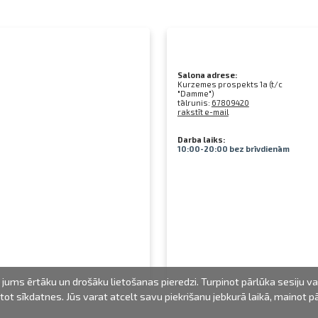
Salona adrese:
Kurzemes prospekts 1a (t/c
"Damme")
tālrunis:
67809420
rakstīt e-mail
Darba laiks:
10:00-20:00 bez brīvdienām
jums ērtāku un drošāku lietošanas pieredzi. Turpinot pārlūka sesiju v
mantot sīkdatnes. Jūs varat atcelt savu piekrišanu jebkurā laikā, mainot 