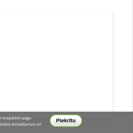
ai nospiežot pogu
Piekrītu
pārlūka iestatījumus un