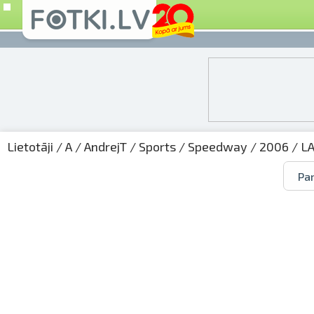
Lietotāji
/
A
/
AndrejT
/
Sports
/
Speedway
/
2006
/
L
Par