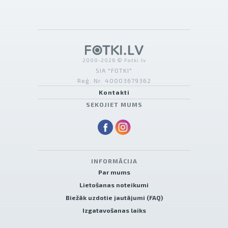
2000-2026 © Fotki.lv
SIA "FOTKI"
Reģ. Nr. 40003679362
Kontakti
SEKOJIET MUMS
INFORMĀCIJA
Par mums
Lietošanas noteikumi
Biežāk uzdotie jautājumi (FAQ)
Izgatavošanas laiks