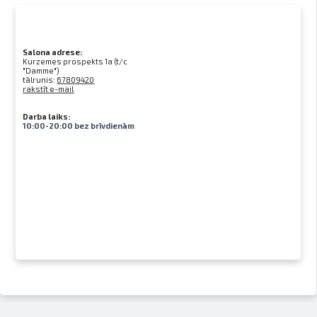
Salona adrese:
Kurzemes prospekts 1a (t/c
"Damme")
tālrunis:
67809420
rakstīt e-mail
Darba laiks:
10:00-20:00 bez brīvdienām