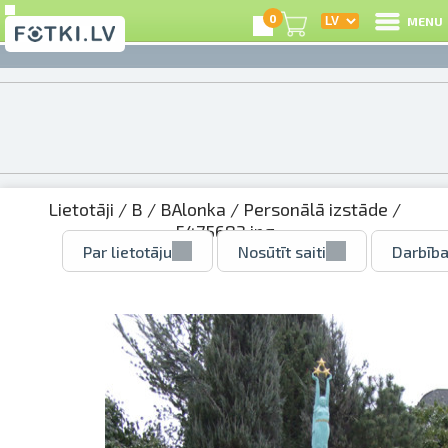
0
MENU
Lietotāji
/
B
/
BAlonka
/
Personālā izstāde
/
5475683.jpg
Par lietotāju
Nosūtīt saiti
Darbība