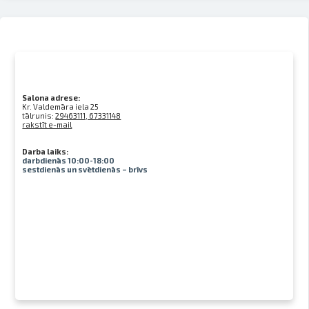
Salona adrese:
Kr. Valdemāra iela 25
tālrunis:
29463111, 67331148
rakstīt e-mail
Darba laiks:
darbdienās 10:00-18:00
sestdienās un svētdienās – brīvs